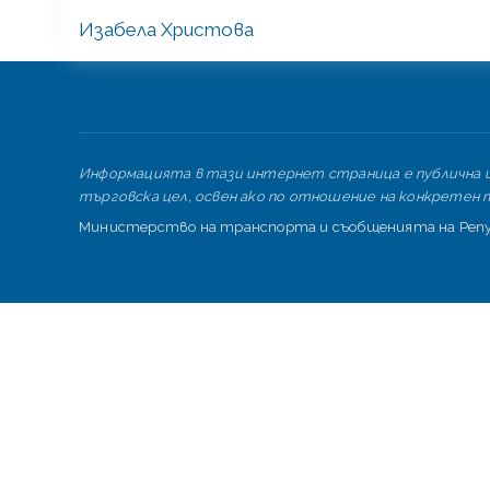
Изабела Христова
Информацията в тази интернет страница е публична и 
търговска цел, освен ако по отношение на конкретен т
Министерство на транспорта и съобщенията на Репуб