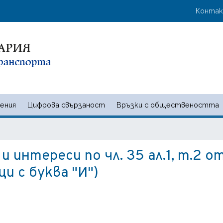
Премини
User 
Конта
към
основното
съдържание
ения
Цифрова свързаност
Връзки с обществеността
 и съобщенията | Ministry of t
 интереси по чл. 35 ал.1, т.2 о
и с буква "И")