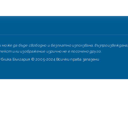
може да бъде свободно и безплатно използвана, възпроизвеждана,
екст или изображение изрично не е посочено друго.
лика България © 2005-2024 Всички права запазени