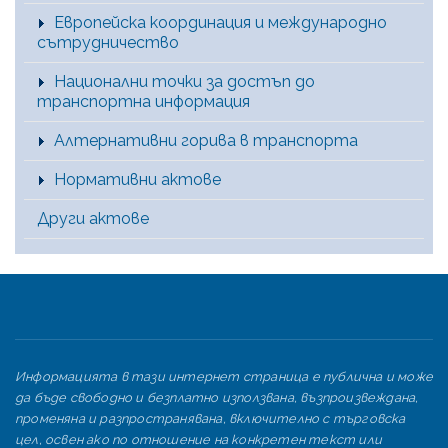
Европейска координация и международно
сътрудничество
Национални точки за достъп до
транспортна информация
Алтернативни горива в транспорта
Нормативни актове
Други актове
Информацията в тази интернет страница е публична и може
да бъде свободно и безплатно използвана, възпроизвеждана,
променяна и разпространявана, включително с търговска
цел, освен ако по отношение на конкретен текст или