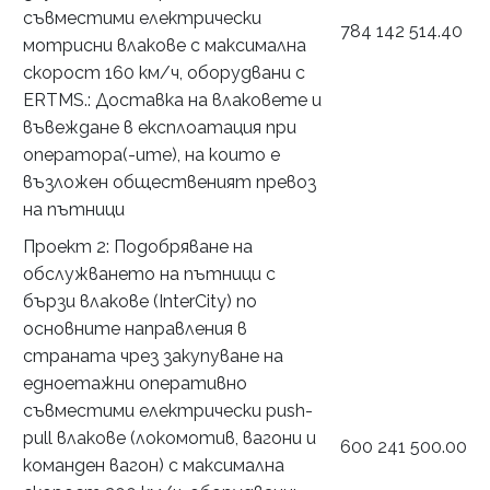
съвместими електрически
784 142 514.40
мотрисни влакове с максимална
скорост 160 км/ч, оборудвани с
ЕRTMS.: Доставка на влаковете и
въвеждане в експлоатация при
оператора(-ите), на които е
възложен общественият превоз
на пътници
Проект 2: Подобряване на
обслужването на пътници с
бързи влакове (InterCity) по
основните направления в
страната чрез закупуване на
едноетажни оперативно
съвместими електрически push-
pull влакове (локомотив, вагони и
600 241 500.00
команден вагон) с максимална