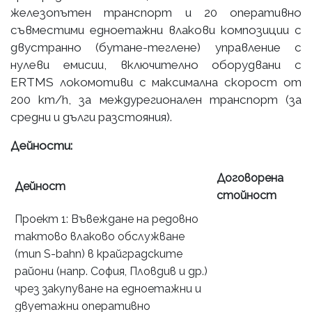
железопътен транспорт и 20 оперативно
съвместими едноетажни влакови композиции с
двустранно (бутане-теглене) управление с
нулеви емисии, включително оборудвани с
ERTMS локомотиви с максимална скорост от
200 km/h, за междурегионален транспорт (за
средни и дълги разстояния).
Дейности:
Договорена
Дейност
стойност
Проект 1: Въвеждане на редовно
тактово влаково обслужване
(тип S-bahn) в крайградските
райони (напр. София, Пловдив и др.)
чрез закупуване на едноетажни и
двуетажни оперативно