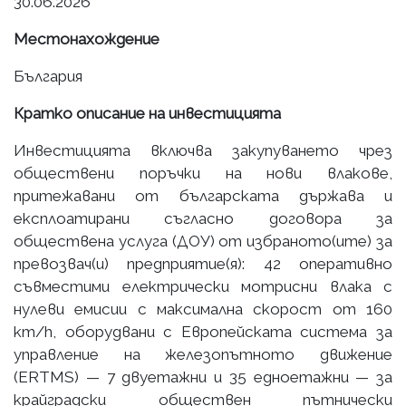
30.06.2026
Местонахождение
България
Кратко описание на инвестицията
Инвестицията включва закупуването чрез
обществени поръчки на нови влакове,
притежавани от българската държава и
експлоатирани съгласно договора за
обществена услуга (ДОУ) от избраното(ите) за
превозвач(и) предприятие(я): 42 оперативно
съвместими електрически мотрисни влака с
нулеви емисии с максимална скорост от 160
km/h, оборудвани с Европейската система за
управление на железопътното движение
(ERTMS) — 7 двуетажни и 35 едноетажни — за
крайградски обществен пътнически