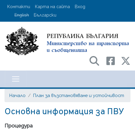
Премини
User account menu
Контакти
Карта на сайта
Вход
към
English
Български
основното
съдържание
Министерство на транспорта и с
Начало
План за възстановяване и устойчивост
Основна информация за ПВУ
Процедура