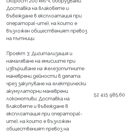
скорост 200 км/ч, оборудвани:
Доставка на влаковете и
въвеждане в експлоатация при
оператора(-ите), на които е
възложен общественият превоз
на пътници
Проект 3: Дигитализация и
намаляване на емисиите при
извършване на железопътните
маневрени дейности в депата
чрез закупуване на електрически
акумулаторни маневрени
52 415 985.60
локомотиви: Доставка на
влаковете и въвеждане в
експлоатация при оператора(-
ите), на които е възложен
общественият превоз на