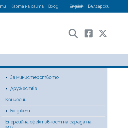
account menu
кти
Карта на сайта
Вход
English
Български
ransport and communications
Main Menu [BG]
За министерството
Дружества
Концесии
Бюджет
Енергийна ефективност на сграда на
МТС