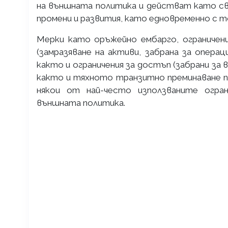
на външната политика и действат като св
промени и развития, като едновременно с т
Мерки като оръжейно ембарго, ограничени
(замразяване на активи, забрана за операц
както и ограничения за достъп (забрани за 
както и тяхното транзитно преминаване 
някои от най-често използваните огра
външната политика.