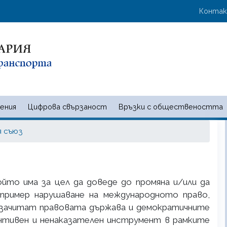
Премини
User 
Конта
към
основното
съдържание
ения
Цифрова свързаност
Връзки с обществеността
 и съобщенията | Ministry of t
я съюз
йто има за цел да доведе до промяна и/или да
апример нарушаване на международното право,
е зачитат правовата държава и демократичните
антивен и ненаказателен инструмент в рамките