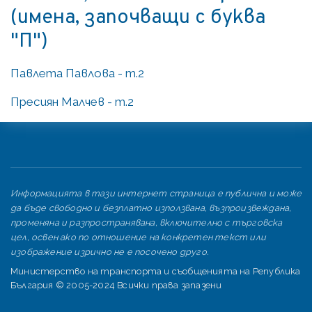
(имена, започващи с буква
"П")
Павлета Павлова - т.2
Пресиян Малчев - т.2
Информацията в тази интернет страница е публична и може
да бъде свободно и безплатно използвана, възпроизвеждана,
променяна и разпространявана, включително с търговска
цел, освен ако по отношение на конкретен текст или
изображение изрично не е посочено друго.
Министерство на транспорта и съобщенията на Република
България © 2005-2024 Всички права запазени