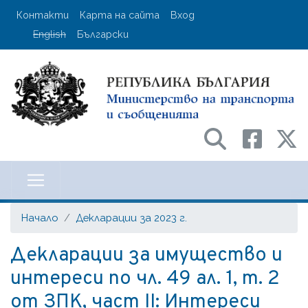
Премини
User account menu
Контакти
Карта на сайта
Вход
към
English
Български
основното
съдържание
Министерство на транспорта и с
Начало
Декларации за 2023 г.
Декларации за имущество и
интереси по чл. 49 ал. 1, т. 2
от ЗПК, част II: Интереси