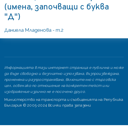
(имена, започващи с буква
"Д")
Даниела Младенова - т.2
Информацията в тази интернет страница е публична и може
да бъде свободно и безплатно използвана, възпроизвеждана,
променяна и разпространявана, включително с търговска
цел, освен ако по отношение на конкретен текст или
изображение изрично не е посочено друго.
Министерство на транспорта и съобщенията на Република
България © 2005-2024 Всички права запазени