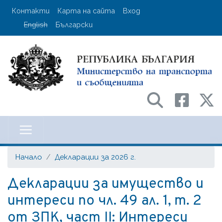
Премини
User account menu
Контакти
Карта на сайта
Вход
към
English
Български
основното
съдържание
Министерство на транспорта и с
Начало
Декларации за 2026 г.
Декларации за имущество и
интереси по чл. 49 ал. 1, т. 2
от ЗПК, част II: Интереси