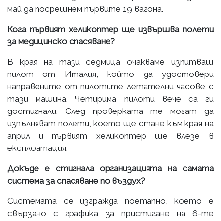
май да посрещнем първите 19 вагона.
Кога първият хеликоптер ще извършва полети
за медицинско спасяване?
В края на тази седмица очакваме изпитващ
пилот от Италия, който да удостовери
направените от пилотите летателни часове с
тази машина. Четирима пилоти вече са ги
достигнали. След проверката те могат да
изпълняват полети, което ще стане към края на
април и първият хеликоптер ще влезе в
експлоатация.
Докъде е стигнала организацията на самата
система за спасяване по въздух?
Системата се изгражда поетапно, което е
свързано с графика за пристигане на 6-те