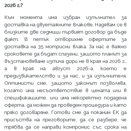
2026 г.?
Към момента има избран изпълнител за
доставка на двуетажните влакове. Надявам се в
близките две седмици първият договор да бъде
факт. В петък отворихме офертите за
доставка на 35 мотрисни влака. За нас е важно
сроковете да бъдат спазени, защото планът за
възстановяване изтича дори не в края на 2026 г.,
а в края на август 2026-а, което е
предизвикателство и за нас, и за изпълнителя.
Оптимисти сме, защото законът позволява,
когато има несъответствие в цената или в
спецификациите, или има некоректно подадена
оферта, да можем да проведем процедура и като
пряко договаряне. Готови сме да поканим ЕК да
присъства на преговорите, да се разбере, че
трябва да се направи компромис със срока на