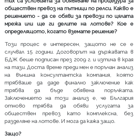
тих са условията за обявяване на процедура за
обществен превоз на пътници по релси. Какво е
решението - да се обяви за превози по цялата
мрежа или ще ги делите на лотове? Кое е
определящото, когато вземате решение?
Този процес е интересен, защото не се е
случвал 15 години. Договорът на държавата в
БДЖ беше подписан през 2009 г. и изтича в края
на тази. Доста време преди мен е поръчан анализ
на външна консултантска компания, която
трябваше да даде финално заключение как
трябва да бъде обявена поръчката.
Заключението на този анализ е, че България
отново трябва да обяви услугата за
обществен превоз като комплексна, без
разделяне на лотове. И мога да кажа защо.
Защо?