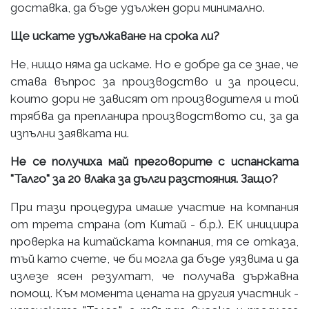
доставка, да бъде удължен дори минимално.
Ще искате удължаване на срока ли?
Не, нищо няма да искаме. Но е добре да се знае, че
става въпрос за производство и за процеси,
които дори не зависят от производителя и той
трябва да препланира производството си, за да
изпълни заявката ни.
Не се получиха май преговорите с испанската
"Талго" за 20 влака за дълги разстояния. Защо?
При тази процедура имаше участие на компания
от трета страна (от Китай - б.р.). ЕК инициира
проверка на китайската компания, тя се отказа,
тъй като счете, че би могла да бъде уязвима и да
излезе ясен резултат, че получава държавна
помощ. Към момента цената на другия участник -