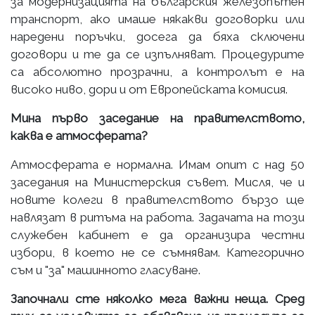
за модернизацията на българския железопътен
транспорт, ако имаше някакви договорки или
наредени поръчки, досега да бяха сключени
договори и те да се изпълняват. Процедурите
са абсолютно прозрачни, а контролът е на
високо ниво, дори и от Европейската комисия.
Мина първо заседание на правителството,
каква е атмосферата?
Атмосферата е нормална. Имам опит с над 50
заседания на Министерския съвет. Мисля, че и
новите колеги в правителството бързо ще
навлязат в ритъма на работа. Задачата на този
служебен кабинет е да организира честни
избори, в което не се съмнявам. Категорично
съм и "за" машинното гласуване.
Започнали сте няколко мега важни неща. Сред