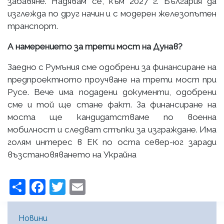
забавяне. Надявам се, към 2027 г. България да
изглежда по друг начин и с модерен железопътен
транспорт.
А намерението за трети мост на Дунав?
Заедно с Румъния сме одобрени за финансиране на
предпроектното проучване на трети мост при
Русе. Вече има подадени документи, одобрени
сме и той ще стане факт. За финансиране на
моста ще кандидатстваме по военна
мобилност и следват стъпки за изграждане. Има
голям интерес в ЕК по оста север-юг заради
възстановяването на Украйна
Share
Facebook
Twitter
Email
Main Menu [BG]
Новини