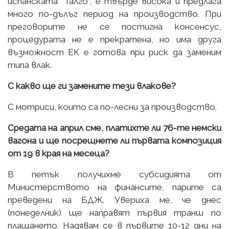
испанската "Талго", е твърде висока и предлага
много по-дълъг период на производство. При
преговорите не се постигна консенсус,
процедурата не е прекратена, но има друга
възможност ЕК е готова при риск да заменим
типа влак.
C какво ще ги замените тези влакове?
С мотриси, които са по-лесни за производство.
Средата на април сме, платихте ли 76-те немски
вагона и ще посрещнете ли първата композиция
от 19 в края на месеца?
В петък получихме субсидията от
Министерството на финансите, парите са
преведени на БДЖ. Увериха ме, че днес
(понеделник) ще направят първия транш по
плащането. Надявам се в първите 10-12 дни на