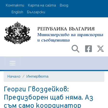
Премини
User account menu
Контакти
Карта на сайта
Вход
към
English
Български
основното
съдържание
Министерство на транспорта и с
Начало
Интервюта
Георги Гвоздейков:
Предизборен щаб няма. Аз
съм само координатор