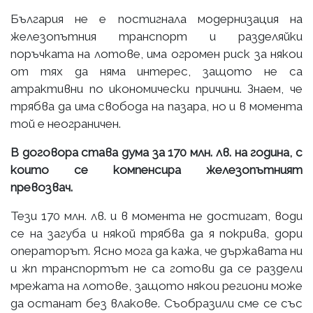
България не е постигнала модернизация на
железопътния транспорт и разделяйки
поръчката на лотове, има огромен риск за някои
от тях да няма интерес, защото не са
атрактивни по икономически причини. Знаем, че
трябва да има свобода на пазара, но и в момента
той е неограничен.
В договора става дума за 170 млн. лв. на година, с
които се компенсира железопътният
превозвач.
Тези 170 млн. лв. и в момента не достигат, води
се на загуба и някой трябва да я покрива, дори
операторът. Ясно мога да кажа, че държавата ни
и жп транспортът не са готови да се раздели
мрежата на лотове, защото някои региони може
да останат без влакове. Съобразили сме се със