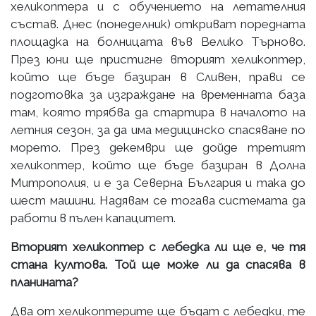
хеликоптера и с обучението на летателния
състав. Днес (понеделник) откриват поредната
площадка на болницата във Велико Търново.
През юни ще пристигне вторият хеликоптер,
който ще бъде базиран в Сливен, прави се
подготовка за изграждане на временната база
там, която трябва да стартира в началото на
летния сезон, за да има медицинско спасяване по
морето. През декември ще дойде третият
хеликоптер, който ще бъде базиран в Долна
Митрополия, и е за Северна България и така до
шест машини. Надявам се тогава системата да
работи в пълен капацитет.
Вторият хеликоптер с лебедка ли ще е, че тя
стана култова. Той ще може ли да спасява в
планината?
Два от хеликоптерите ще бъдат с лебедки, те