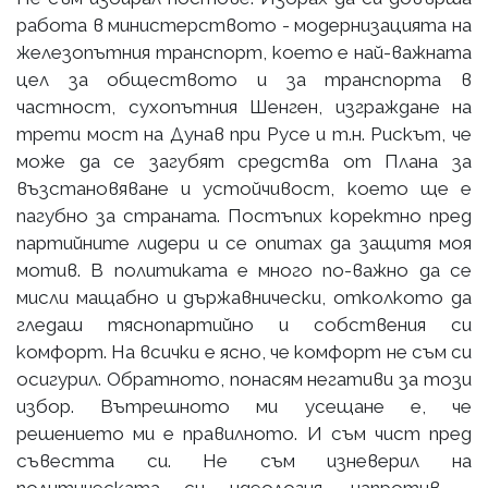
работа в министерството - модернизацията на
железопътния транспорт, което е най-важната
цел за обществото и за транспорта в
частност, сухопътния Шенген, изграждане на
трети мост на Дунав при Русе и т.н. Рискът, че
може да се загубят средства от Плана за
възстановяване и устойчивост, което ще е
пагубно за страната. Постъпих коректно пред
партийните лидери и се опитах да защитя моя
мотив. В политиката е много по-важно да се
мисли мащабно и държавнически, отколкото да
гледаш тяснопартийно и собствения си
комфорт. На всички е ясно, че комфорт не съм си
осигурил. Обратното, понасям негативи за този
избор. Вътрешното ми усещане е, че
решението ми е правилното. И съм чист пред
съвестта си. Не съм изневерил на
политическата си идеология, напротив -