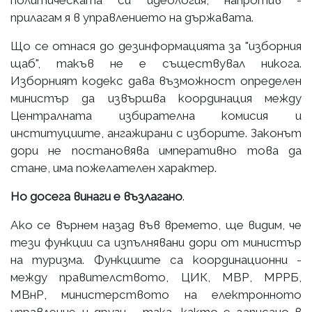
прилагам я в управлението на държавата.
Що се отнася до дезинформацията за "изборния
щаб", такъв не е съществувал никога.
Изборният кодекс дава възможност определен
министър да извършва координация между
Централната избирателна комисия и
институциите, ангажирани с изборите. Законът
дори не постановява императивно това да
стане, има пожелателен характер.
Но досега винаги е възлагано
.
Ако се върнем назад във времето, ще видим, че
тези функции са изпълнявани дори от министър
на туризма. Функциите са координационни -
между правителството, ЦИК, МВР, МРРБ,
МВнР, министерството на електронното
управление и други - така, както е записано в