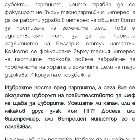
субекти, партиите, които трябва да се
фокусират не върху тяснопартийния интерес, а
да се работи здраво в интерес на обществото
за постигане на големите цели. Това е
единственият път, за да се промени
развитието на България оттук нататък.
Колкото се фокусираме върху тесния интерес
на партиите, толкова повече забравяме за
проблемите на хората и големите цели на тази
държава. И кризата е неизбежна.
Избрахте поста пред партията, а сега вие се
оказахте изборът на правителството за шеф
на щаба за изборите. Усещате ли капан, или е
някакъв друг знак към ПП? Досега или
вицепремиер, или вътрешен министър го е
оглавявал.
Не съм избирал постове. Избрах да си довърша