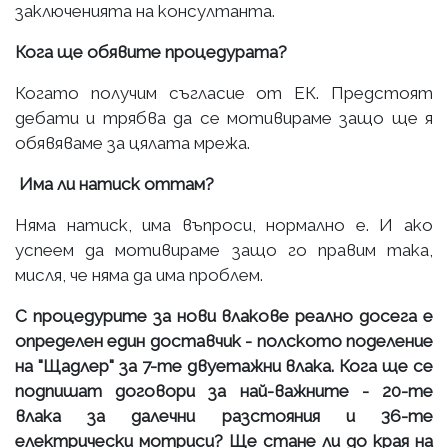
заключенията на консултанта.
Кога ще обявите процедурата?
Когато получим съгласие от ЕК. Предстоят
дебати и трябва да се мотивираме защо ще я
обявяваме за цялата мрежа.
Има ли натиск оттам?
Няма натиск, има въпроси, нормално е. И ако
успеем да мотивираме защо го правим така,
мисля, че няма да има проблем.
С процедурите за нови влакове реално досега е
определен един доставчик - полското поделение
на "Щадлер" за 7-те двуетажни влака. Кога ще се
подпишат договори за най-важните - 20-те
влака за далечни разстояния и 36-те
електрически мотриси? Ще стане ли до края на