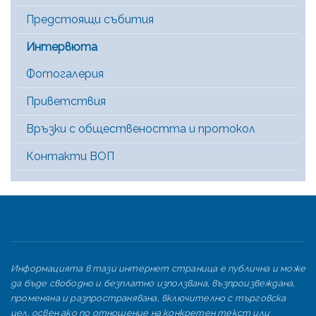
Предстоящи събития
Интервюта
Фотогалерия
Приветствия
Връзки с обществеността и протокол
Контакти ВОП
Информацията в тази интернет страница е публична и може
да бъде свободно и безплатно използвана, възпроизвеждана,
променяна и разпространявана, включително с търговска
цел, освен ако по отношение на конкретен текст или