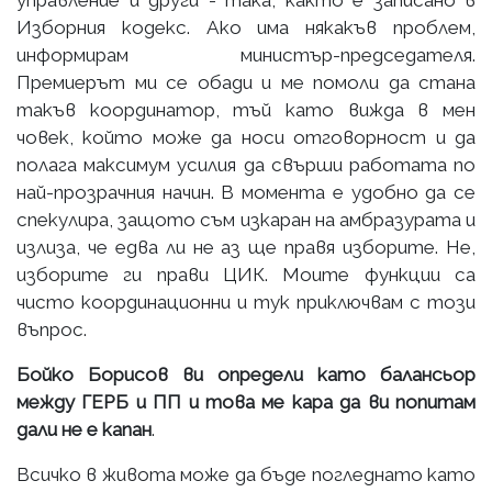
Изборния кодекс. Ако има някакъв проблем,
информирам министър-председателя.
Премиерът ми се обади и ме помоли да стана
такъв координатор, тъй като вижда в мен
човек, който може да носи отговорност и да
полага максимум усилия да свърши работата по
най-прозрачния начин. В момента е удобно да се
спекулира, защото съм изкаран на амбразурата и
излиза, че едва ли не аз ще правя изборите. Не,
изборите ги прави ЦИК. Моите функции са
чисто координационни и тук приключвам с този
въпрос.
Бойко Борисов ви определи като балансьор
между ГЕРБ и ПП и това ме кара да ви попитам
дали не е капан
.
Всичко в живота може да бъде погледнато като