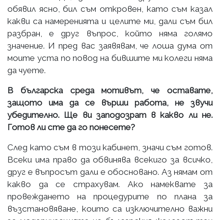
обявил ясно, бил съм откровен, като съм казал
какви са намеренията и целите ми, дали съм бил
разбран, е друг въпрос, който няма голямо
значение. И пред вас заявявам, че лоша дума от
моите уста по повод на бившите ми колеги няма
да чуете.
В българска среда мотивът, че оставате,
защото има да се върши работа, не звучи
убедително. Ще ви заподозрат в какво ли не.
Готов ли сте да го понесете?
След като съм в този кабинет, значи съм готов.
Всеки има право да обвинява всекиго за всичко,
друг е въпросът дали е обосновано. Аз нямам от
какво да се страхувам. Ако намеквате за
провеждането на процедурите по плана за
възстановяване, които са изключително важни