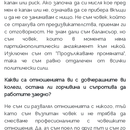
капан или риск. Ако започна да си мисля кое пред
мен е капан или не, означава да се прибера вкъщи
и да не се занимавам с нищо. Не съм човек, който
се страхува от предизвикателства, приемам ги
с отговорност. Не знам дали съм балансьор, но
съм човек, които в момента няма
партийнополитически ангажимент към никой.
Изключен съм от "Продължаваме промяната",
така че съм равно отдалечен от всички
политически сили.
Какви са отношенията ви с довчерашните ви
колеги, остана ли горчивина и съпротива да
работите заедно?
Не съм си развалял отношенията с никого, тъй
като съм възпитан човек и не трябва да
смесваме професионалните с човешките
отношения. Да, аз съм поел по друг път и съм го