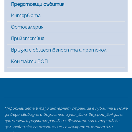
Предстоящи събития
Интервюта
Фотогалерия
Приветствия
Връзки с обществеността и протокол
Контакти ВОП
Информацията в тази интернет страница е публична и може
да бъде свободно и безплатно използвана, възпроизвеждана,
променяна и разпространявана, включително с търговска
цел, освен ако по отношение на конкретен текст или