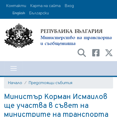
Премини
User account menu
Контакти
Карта на сайта
Вход
към
English
Български
основното
съдържание
Министерство на транспорта и с
Начало
Предстоящи събития
Министър Корман Исмаилов
ще участва в съвет на
министрите на транспорта