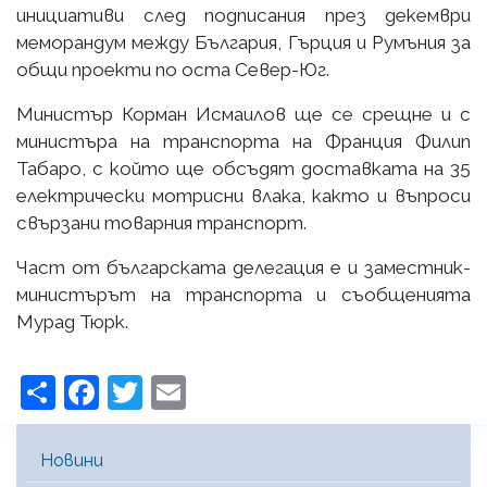
инициативи след подписания през декември
меморандум между България, Гърция и Румъния за
общи проекти по оста Север-Юг.
Министър Корман Исмаилов ще се срещне и с
министъра на транспорта на Франция Филип
Табаро, с който ще обсъдят доставката на 35
електрически мотрисни влака, както и въпроси
свързани товарния транспорт.
Част от българската делегация е и заместник-
министърът на транспорта и съобщенията
Мурад Тюрк.
Share
Facebook
Twitter
Email
Main Menu [BG]
Новини