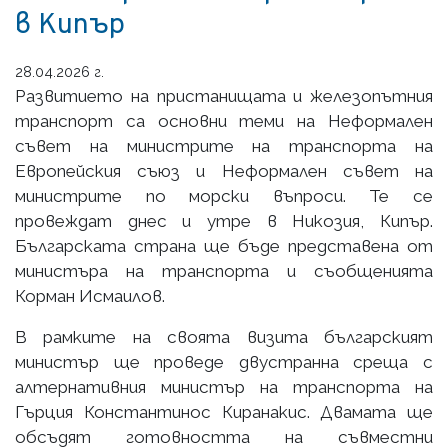
в Кипър
28.04.2026 г.
Развитието на пристанищата и железопътния
транспорт са основни теми на Неформален
съвет на министрите на транспорта на
Европейския съюз и Неформален съвет на
министрите по морски въпроси. Те се
провеждат днес и утре в Никозия, Кипър.
Българската страна ще бъде представена от
министъра на транспорта и съобщенията
Корман Исмаилов.
В рамките на своята визита българският
министър ще проведе двустранна среща с
алтернативния министър на транспорта на
Гърция Константинос Киранакис. Двамата ще
обсъдят готовността на съвместни