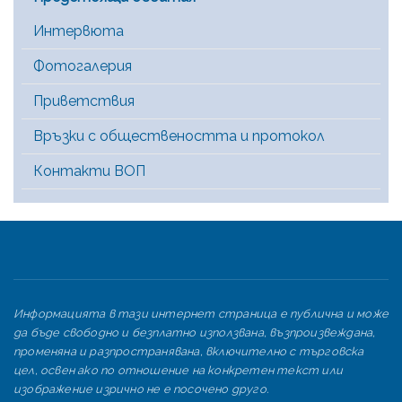
Интервюта
Фотогалерия
Приветствия
Връзки с обществеността и протокол
Контакти ВОП
Информацията в тази интернет страница е публична и може
да бъде свободно и безплатно използвана, възпроизвеждана,
променяна и разпространявана, включително с търговска
цел, освен ако по отношение на конкретен текст или
изображение изрично не е посочено друго.