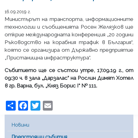
16.09.2019 г.
Министърът на транспорта, информационните
технологии и съобщенията Росен Желязков ще
открие международната конференция „20 години
Ръководство на корабния трафик в България“,
която се организира от Държавно предприятие
„Пристанищна инфраструктура“.
Събитието ще се състои утре, 17.09.19 г., от
09:30 ч. в зала „Дарзалас“ на Рослин Димят Хотел
в гр. Варна, бул. „Княз Борис I“ № 111.
Share
Facebook
Twitter
Email
Main Menu [BG]
Новини
Предстоящи събития