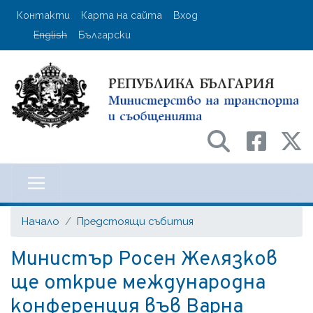
Премини
User account menu
Контакти
Карта на сайта
Вход
към
English
Български
основното
съдържание
Министерство на транспорта и с
Начало
Предстоящи събития
Министър Росен Желязков
ще открие международна
конференция във Варна