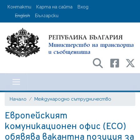
Премини
User account menu
Контакти
Карта на сайта
Вход
към
English
Български
основното
съдържание
Министерство на транспорта и с
Начало
Международно сътрудничество
Европейският
комуникационен офис (ECO)
обявява вакантна позиция за