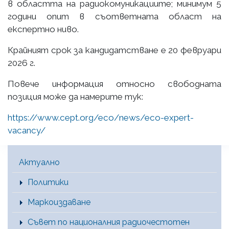
в областта на радиокомуникациите; минимум 5
години опит в съответната област на
експертно ниво.
Крайният срок за кандидатстване е 20 февруари
2026 г.
Повече информация относно свободната
позиция може да намерите тук:
https://www.cept.org/eco/news/eco-expert-
vacancy/
Main Menu [BG]
Актуално
Политики
Маркоиздаване
Съвет по националния радиочестотен