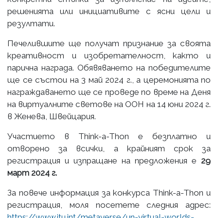
решенията или инициативите с ясни цели и
резултати.
Печелившите ще получат признание за своята
креативност и изобретателност, както и
парична награда. Обявяването на победителите
ще се състои на 3 май 2024 г., а церемонията по
награждаването ще се проведе по време на Деня
на виртуалните светове на ООН на 14 юни 2024 г.
в Женева, Швейцария.
Участието в Think-a-Thon е безплатно и
отворено за всички, а крайният срок за
регистрация и изпращане на предложения е
29
март 2024 г.
За повече информация за конкурса Think-a-Thon и
регистрация, моля посетете следния адрес:
https://www.itu.int/metaverse/un-virtual-worlds-