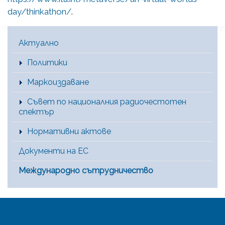
day/thinkathon/
.
Main Menu [BG]
Актуално
Политики
Маркоиздаване
Съвет по националния радиочестотен
спектър
Нормативни актове
Документи на ЕС
Международно сътрудничество