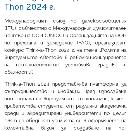
Thon 2024 г.
Международният съюз по далекосъобщения
(ITU), съвместно с Международния изчислителен
център на ООН (UNICC) и Организацията на ООН
по прехрана и земеделие (FAO), организират
конкурс Think-a-Thon 2024 г. на тема „Ролята на
виртуалните светове в революционизирането
на интелигентните устойчиви градове и
общности“.
Think-a-Thon 2024 представлява платформа за
сътрудничество и иновации чрез използване
потенциала на виртуалните технологии, която
приветства студенти от различни академични
среди и акредитирани университети по целия
свят да обединят усилията си в оформянето на
колективна визия за създаване на по-