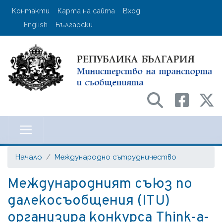
Премини
User account menu
Контакти
Карта на сайта
Вход
към
English
Български
основното
съдържание
Министерство на транспорта и с
Начало
Международно сътрудничество
Международният съюз по
далекосъобщения (ITU)
организира конкурса Think-a-