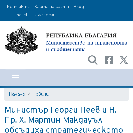
Премини
User account menu
Контакти
Карта на сайта
Вход
към
English
Български
основното
съдържание
Министерство на транспорта и с
Начало
Новини
Министър Георги Пеев и Н.
Пр. Х. Мартин Макдауъл
обсъдиха стратегическото