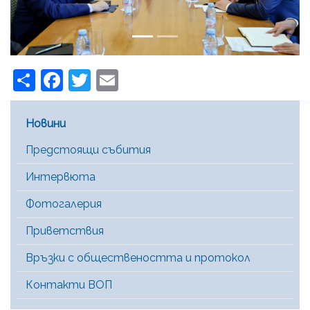
Share
Facebook
Twitter
Email
Main Menu [BG]
Новини
Предстоящи събития
Интервюта
Фотогалерия
Приветствия
Връзки с обществеността и протокол
Контакти ВОП