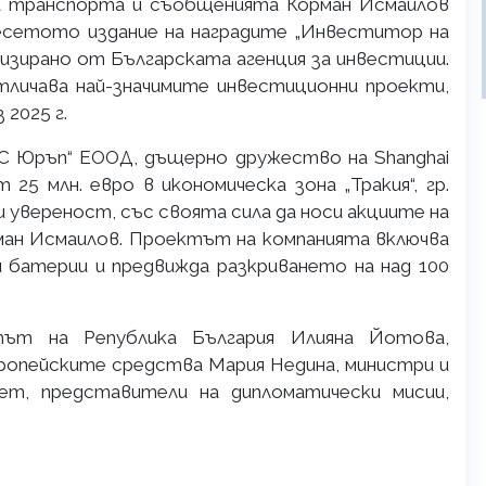
 транспорта и съобщенията Корман Исмаилов
есетото издание на наградите „Инвеститор на
низирано от Българската агенция за инвестиции.
личава най-значимите инвестиционни проекти,
 2025 г.
С Юръп“ ЕООД, дъщерно дружество на Shanghai
 25 млн. евро в икономическа зона „Тракия“, гр.
и увереност, със своята сила да носи акциите на
рман Исмаилов. Проектът на компанията включва
и батерии и предвижда разкриването на над 100
тът на Република България Илияна Йотова,
опейските средства Мария Недина, министри и
ет, представители на дипломатически мисии,