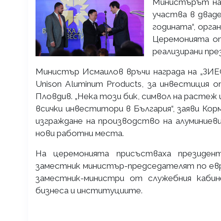
Министърът на
участва в двад
годината“, орга
Церемонията от
реализирани през
Министър Исмаилов връчи награда на „ЗИЕ
Unison Aluminum Products, за инвестиция от
Пловдив. „Нека този бик, символ на растеж 
всички инвеститори в България“, заяви Ко
изграждане на производство на алуминиев
нови работни места.
На церемонията присъстваха президен
заместник министър-председателят по евр
заместник-министри от служебния кабин
бизнеса и институциите.