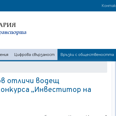
Премини
User 
Конта
към
основното
съдържание
ения
Цифрова свързаност
Връзки с обществеността
 и съобщенията | Ministry of t
ов отличи водещ
конкурса „Инвеститор на