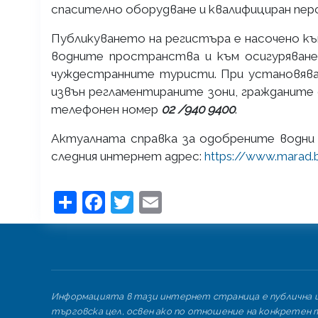
спасително оборудване и квалифициран пер
Публикуването на регистъра е насочено к
водните пространства и към осигуряване 
чуждестранните туристи. При установяван
извън регламентираните зони, гражданите 
телефонен номер
02 /940 9400
.
Актуалната справка за одобрените водни 
следния интернет адрес:
https://www.marad
Share
Facebook
Twitter
Email
Информацията в тази интернет страница е публична и 
търговска цел, освен ако по отношение на конкретен т