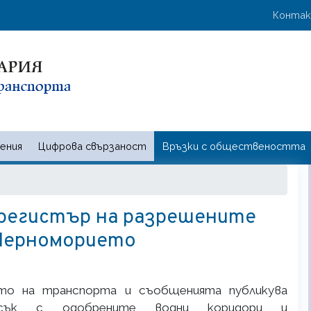
Премини
User 
Конта
към
основното
съдържание
ения
Цифрова свързаност
Връзки с обществеността
 и съобщенията | Ministry of t
 регистър на разрешените
 Черноморието
о на транспорта и съобщенията публикува
исък с одобрените водни коридори и