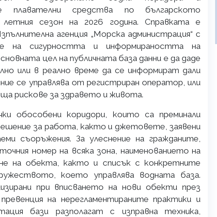
те плавателни средства по българското
 летния сезон на 2026 година. Справката е
зпълнителна агенция „Морска администрация“ с
не на сигурността и информираността на
овната цел на публичната база данни е да даде
но или в реално време да се информират дали
е се управлява от регистриран оператор, или
еща рискове за здравето и живота.
чки обособени коридори, които са преминали
решение за работа, както и джетовете, заявени
ми съоръжения. За улеснение на гражданите,
точния номер на всяка зона, наименованието на
не на обекта, както и списък с конкретните
дружеството, което управлява водната база.
зирани при вписването на нови обекти през
 превенция на нерегламентираните практики и
тация бази разполагат с изправна техника,