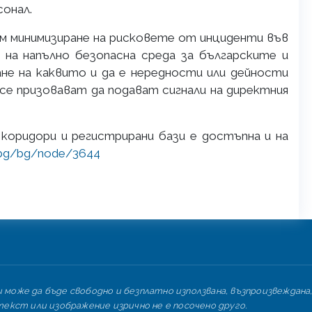
сонал.
ъм минимизиране на рисковете от инциденти във
на напълно безопасна среда за българските и
е на каквито и да е нередности или дейности
се призовават да подават сигнали на директния
коридори и регистрирани бази е достъпна и на
.bg/bg/node/3644
може да бъде свободно и безплатно използвана, възпроизвеждана,
екст или изображение изрично не е посочено друго.