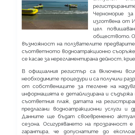
регистрирани
Черноморие за
изготвена от И
цел повишава
обществото. Осн
възможност на ползвателите предварител
съответното водноатракционно съоръжени
се касае за нерегламентирана дейност, кри
В официалния регистър са включени вси
необходимите процедури и са получили раз
от собствениците за теглене на надувае
информацията е детайлизирана и съдържа 
съответния плаж, датата на регистрира
предлагани водноатракционни услуги и 
Данните ще бъдат своевременно актуали
сезона. Осигуряването на прозрачност е
гарантира, че допуснатите до експлоа