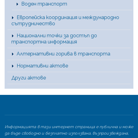
Воден транспорт
Европейска координация и международно
сътрудничество
Национални точки за достъп до
транспортна информация
Алтернативни горива в транспорта
Нормативни актове
Други актове
Информацията в тази интернет страница е публична и може
да бъде свободно и безплатно използвана, възпроизвеждана,