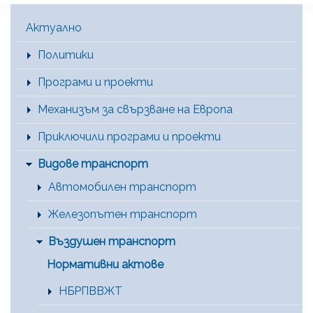
Main Menu [BG]
Актуално
Политики
Програми и проекти
Механизъм за свързване на Европа
Приключили програми и проекти
Видове транспорт
Автомобилен транспорт
Железопътен транспорт
Въздушен транспорт
Нормативни актове
НБРПВВЖТ