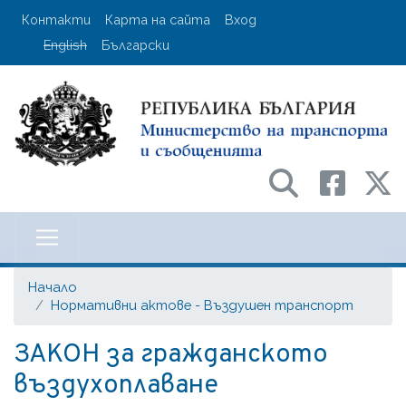
Премини
User account menu
Контакти
Карта на сайта
Вход
към
English
Български
основното
съдържание
Министерство на транспорта и с
Начало
Нормативни актове - Въздушен транспорт
ЗАКОН за гражданското
въздухоплаване