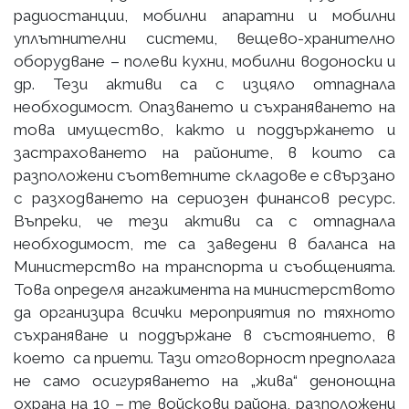
радиостанции, мобилни апаратни и мобилни
уплътнителни системи, вещево-хранително
оборудване – полеви кухни, мобилни водоноски и
др. Тези активи са с изцяло отпаднала
необходимост. Опазването и съхраняването на
това имущество, както и поддържането и
застраховането на районите, в които са
разположени съответните складове е свързано
с разходването на сериозен финансов ресурс.
Въпреки, че тези активи са с отпаднала
необходимост, те са заведени в баланса на
Министерство на транспорта и съобщенията.
Това определя ангажимента на министерството
да организира всички мероприятия по тяхното
съхраняване и поддържане в състоянието, в
което са приети. Тази отговорност предполага
не само осигуряването на „жива“ денонощна
охрана на 10 – те войскови района, разположени