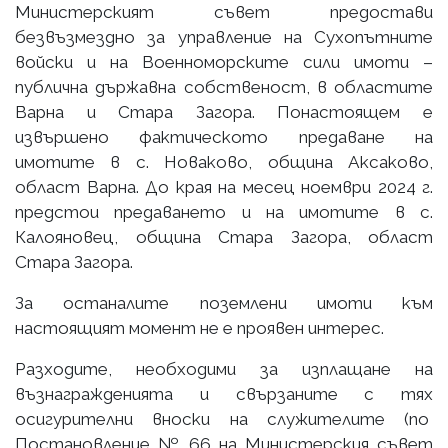
Министерският съвет предостави
безвъзмездно за управление на Сухопътните
войски и на Военноморските сили имоти –
публична държавна собственост, в областите
Варна и Стара Загора. Понастоящем е
извършено фактическото предаване на
имотите в с. Новаково, община Аксаково,
област Варна. До края на месец ноември 2024 г.
предстои предаването и на имотите в с.
Калояновец, община Стара Загора, област
Стара Загора.
За останалите поземлени имоти към
настоящият момент не е проявен интерес.
Разходите, необходими за изплащане на
възнагражденията и свързаните с тях
осигурителни вноски на служителите (по
Постановление № 66 на Министерския съвет