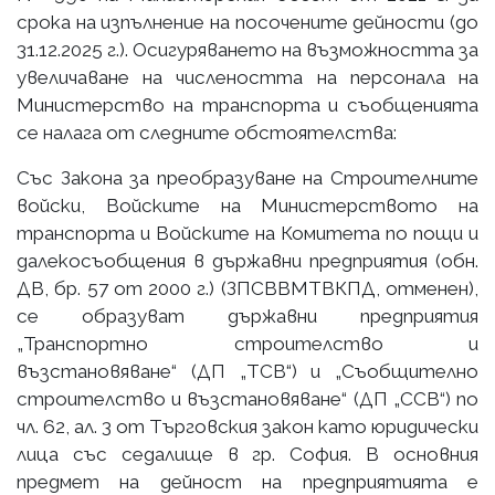
срока на изпълнение на посочените дейности (до
31.12.2025 г.). Осигуряването на възможността за
увеличаване на числеността на персонала на
Министерство на транспорта и съобщенията
се налага от следните обстоятелства:
Със Закона за преобразуване на Строителните
войски, Войските на Министерството на
транспорта и Войските на Комитета по пощи и
далекосъобщения в държавни предприятия (обн.
ДВ, бр. 57 от 2000 г.) (ЗПСВВМТВКПД, отменен),
се образуват държавни предприятия
„Транспортно строителство и
възстановяване“ (ДП „ТСВ“) и „Съобщително
строителство и възстановяване“ (ДП „ССВ“) по
чл. 62, ал. 3 от Търговския закон като юридически
лица със седалище в гр. София. В основния
предмет на дейност на предприятията е