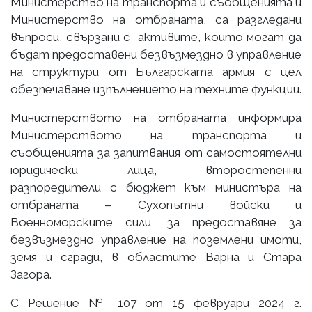
Министерство на транспорта и съобщенията и
Министерство на отбраната, са разгледани
въпроси, свързани с активите, които могат да
бъдат предоставени безвъзмездно в управление
на структури от Българската армия с цел
обезпечаване изпълнението на техните функции.
Министерството на отбраната информира
Министерството на транспорта и
съобщенията за запитвания от самостоятелни
юридически лица, второстепенни
разпоредители с бюджет към министъра на
отбраната – Сухопътни войски и
Военноморските сили, за предоставяне за
безвъзмездно управление на поземлени имоти,
земя и сгради, в областите Варна и Стара
Загора.
С Решение № 107 от 15 февруари 2024 г.