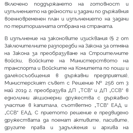
включено поддържането на готовност и
изпълнението на дейности и задачи по държавния
военновременен план и изпълнението на задачи
по териториалната отбрана на страната.
В изпълнение на законовите изисквания (§ 2 от
Заключителните разпоредби на Закона за отмяна
на Закона за преобразуване на Строителните
войски, Войските на Министерството на
транспорта и Войските на Комитета по пощи и
далекосъобщения в държавни предприятия),
Министерският съвет с Решение № 256 от 3
май 2019 г. преобразува ДП „ТСВ“ и ДП „ССВ“ в
еднолични акционерни дружества с държавно
участие в капитала, съответно „ТСВ“ ЕАД и
„ССВ“ ЕАД. С приетото решение е предвидено
дружествата да поемат активите, пасивите,
другите права и задължения и архива на