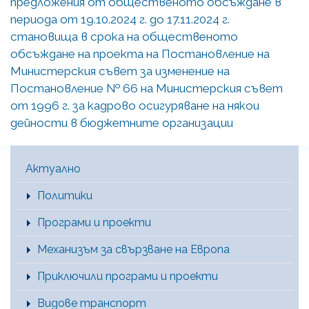
предложения от общественото обсъждане в
периода от 19.10.2024 г. до 17.11.2024 г.
становища в срока на общественото
обсъждане на проекта на Постановление на
Министерския съвет за изменение на
Постановление № 66 на Министерския съвет
от 1996 г. за кадрово осигуряване на някои
дейности в бюджетните организации
Main Menu [BG]
Актуално
Политики
Програми и проекти
Механизъм за свързване на Европа
Приключили програми и проекти
Видове транспорт