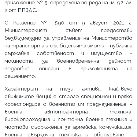
приложение № 5, определена по реда на чл. 92, ал.
2 от ППЗДС.
С Решение № 590 от 9 август 2021 г.
Министерският съвет предостави
безвъзмездно за управление на Министерство
на транспорта и съобщенията имоти – публична
държавна собственост и имущество –
мощности за военновременна дейност,
подробно описани в приложенията на
решението.
Характерът на тези активи (най-вече
движимите вещи) е строго специфичен и пряко
кореспондира с военното им предназначение –
военна автотракторна техника,
високопроходима и понтонна военна техника и
мостови съоръжения за армейска комуникация,
военна свързочна техника и оборудване –