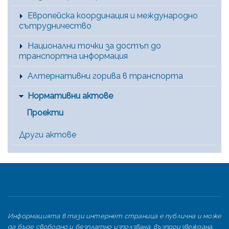
Европейска координация и международно
сътрудничество
Национални точки за достъп до
транспортна информация
Алтернативни горива в транспорта
Нормативни актове
Проекти
Други актове
Информацията в тази интернет страница е публична и може
да бъде свободно и безплатно използвана, възпроизвеждана,