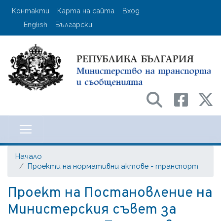
Премини
User account menu
Контакти
Карта на сайта
Вход
към
English
Български
основното
съдържание
Министерство на транспорта и с
Начало
Проекти на нормативни актове - транспорт
Проект на Постановление на
Министерския съвет за