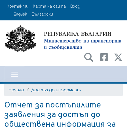
Премини
User account menu
Контакти
Карта на сайта
Вход
към
English
Български
основното
съдържание
Министерство на транспорта и с
Начало
Достъп до информация
Отчет за постъпилите
заявления за достъп до
обществена информация за