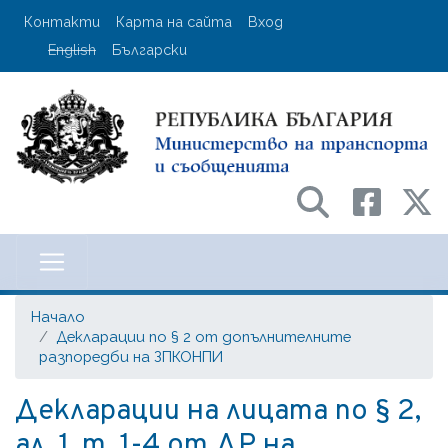
Премини
User account menu
Контакти
Карта на сайта
Вход
към
English
Български
основното
съдържание
Министерство на транспорта и с
Начало
Декларации по § 2 от допълнителните
разпоредби на ЗПКОНПИ
Декларации на лицата по § 2,
ал. 1, т. 1-4 от ДР на