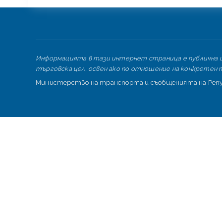
Информацията в тази интернет страница е публична и 
търговска цел, освен ако по отношение на конкретен т
Министерство на транспорта и съобщенията на Репуб