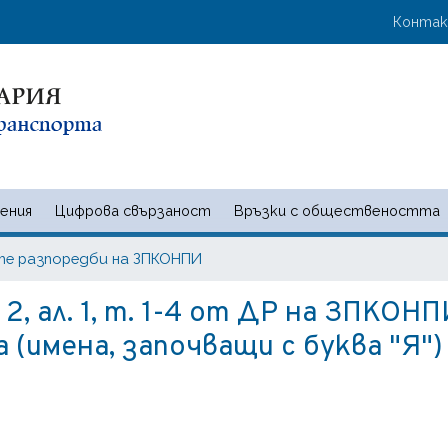
Премини
User 
Конта
към
основното
съдържание
ения
Цифрова свързаност
Връзки с обществеността
 и съобщенията | Ministry of t
те разпоредби на ЗПКОНПИ
2, ал. 1, т. 1-4 от ДР на ЗПКОН
 (имена, започващи с буква "Я")