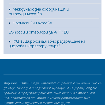
Международна координация и
сътрудничество
Нормативни актове
Въпроси и отговори за WiFi4EU
К7.И1 „Широкомащабно разгръщане на
цифрова инфраструктура”
Информацията в тази интернет страница е публична и може
да бъде свободно и безплатно използвана, възпроизвеждана,
променяна и разпространявана, включително с търговска
цел, освен ако по отношение на конкретен текст или
изображение изрично не е посочено друго.