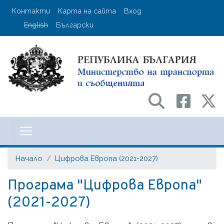
Премини
User account menu
Контакти
Карта на сайта
Вход
към
English
Български
основното
съдържание
Министерство на транспорта и с
Начало
Цифрова Европа (2021-2027)
Програма "Цифрова Европа"
(2021-2027)