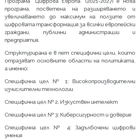
Програма "Цифрова Европа" (2021-2027) е нова
програма, посветена на разширяването и
увеличаването до максимум на ползите от
цифровата трансформация за всички европейски
граждани, публични администрации и
предприятия.
Структурирана е в пет специфични цели, които
отразяват основните области на политиката,
а именно:
Специфична цел № 1: Високопроизводителни
изчислителни технологии
Специфична цел № 2. Изкуствен интелект
Специфична цел № 3: Киберсигурност и доверие
Специфична цел № 4: Задълбочени цифрови
умения