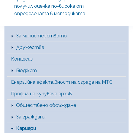
получил оценка по-висока от
определената в методиката
Main Menu [BG]
За министерството
Дружества
Концесии
Бюджет
Енергийна ефективност на сграда на МТС
Профил на купувача архив
Обществено обсъждане
За граждани
Кариери