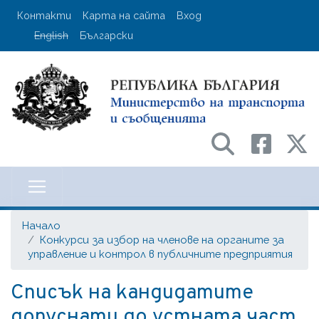
Премини
User account menu
Контакти
Карта на сайта
Вход
към
English
Български
основното
съдържание
Министерство на транспорта и с
Начало
Конкурси за избор на членове на органите за
управление и контрол в публичните предприятия
Списък на кандидатите
допуснати до устната част