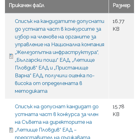
Прикачен файл
Размер
Списък на кандидатите допуснати
16.77
до устната част в конкурсите за
KB
избор на членове на органите за
управление на Национална компания
„Железопътна инфраструктура“,
„Български пощи“ ЕАД, „Летище
Пловдив“ ЕАД и „Пристанище
Варна“ ЕАД, получили оценка по-
висока от определената в
методиката
Списък на допуснат кандидат до
15.78
устната част в конкурса за член
KB
на Съвета на директорите на
„Летище Пловдив“ ЕАД –
представител на държавата,