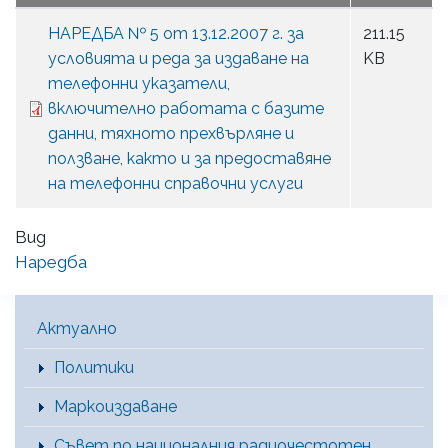
НАРЕДБА № 5 от 13.12.2007 г. за
211.15
условията и реда за издаване на
KB
телефонни указатели,
включително работата с базите
данни, тяхното прехвърляне и
ползване, както и за предоставяне
на телефонни справочни услуги
Вид
Наредба
Main Menu [BG]
Актуално
Политики
Маркоиздаване
Съвет по националния радиочестотен