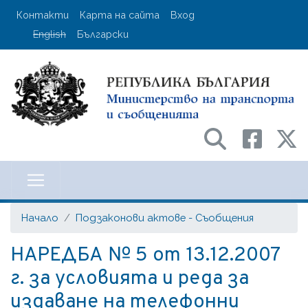
Премини
User account menu
Контакти
Карта на сайта
Вход
към
English
Български
основното
съдържание
Министерство на транспорта и с
Начало
Подзаконови актове - Съобщения
НАРЕДБА № 5 от 13.12.2007
г. за условията и реда за
издаване на телефонни