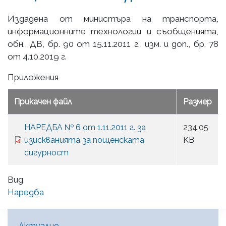
Издадена от министъра на транспорта,
информационните технологии и съобщенията,
обн., ДВ, бр. 90 от 15.11.2011 г., изм. и доп., бр. 78
от 4.10.2019 г.
Приложения
Прикачен файл
Размер
НАРЕДБА № 6 от 1.11.2011 г. за
234.05
изискванията за пощенската
KB
сигурност
Вид
Наредба
Main Menu [BG]
Актуално