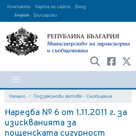
Премини
User account menu
Контакти
Карта на сайта
Вход
към
English
Български
основното
съдържание
Министерство на транспорта и с
Начало
Подзаконови актове - Съобщения
Наредба № 6 от 1.11.2011 г. за
изискванията за
пощенската сигурност