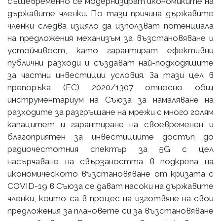
същевременно се модернизират икономиките на
държавите членки. По тази причина държавите
членки следва изцяло да използват потенциала
на предложения механизъм за възстановяване и
устойчивост, като гарантират ефективни
публични разходи и създават най-подходящите
за частни инвестиции условия. За тази цел в
препоръка (ЕС) 2020/1307 относно общ
инструментариум на Съюза за намаляване на
разходите за разгръщане на мрежи с много голям
капацитет и гарантиране на своевременен и
благоприятен за инвестициите достъп до
радиочестотния спектър за 5G с цел
насърчаване на свързаността в подкрепа на
икономическото възстановяване от кризата с
COVID-19 в Съюза се дават насоки на държавите
членки, които са в процес на изготвяне на свои
предложения за плановете си за възстановяване