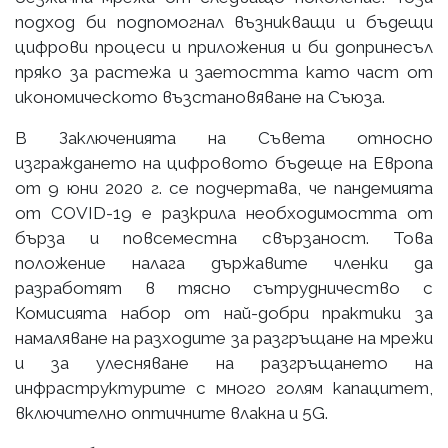
подход би подпомогнал възникващи и бъдещи
цифрови процеси и приложения и би допринесъл
пряко за растежа и заетостта като част от
икономическото възстановяване на Съюза.
В Заключенията на Съвета относно
изграждането на цифровото бъдеще на Европа
от 9 юни 2020 г. се подчертава, че пандемията
от COVID-19 е разкрила необходимостта от
бърза и повсеместна свързаност. Това
положение налага държавите членки да
разработят в тясно сътрудничество с
Комисията набор от най-добри практики за
намаляване на разходите за разгръщане на мрежи
и за улесняване на разгръщането на
инфраструктурите с много голям капацитет,
включително оптичните влакна и 5G.