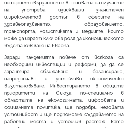
интернет свързаност е в основата на случаите
на употреба, изискващи значителен
широколентов достъп в сферите на
здравеопазването, образованието,
транспорта, логистиката и медиите, които
може да играят ключова роля за икономическото
възстановяване на Европа.
Заради пандемията повече от всякога са
необходими инвестиции и реформи, за да се
гарантира сближаване и балансирано,
напредничаво и устойчиво икономическо
възстановяване. Инвестирането в общите
приоритети на Съюза, по-специално в
областите на екологичната, цифровата и
социалната политика, ще подобри неговата
устойчивост и ще подпомогне създаването на
работни места и устойчив растеж, като