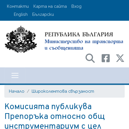
Премини
User account menu
Контакти
Карта на сайта
Вход
към
English
Български
основното
съдържание
Министерство на транспорта и с
Начало
Широколентова свързаност
Комисията публикува
Препоръка относно общ
инструментариум с цел