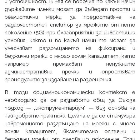
и устойчивост. В нея се посочва по какъв начин
държавите членки могат да въведат прости и
реалистични мерки за предоставяне на
радиочестотен спектър за мрежите от пето
поколение (5G) при благоприятни за инвестиции
условия, както и по какъв начин те могат да
улесняват разгръщането на фиксирани и
безжични мрежи с много голям капацитет, като
например премахват ненужните
административни пречки и опростяват
процедурите за издаване на разрешения.
В този социалноикономически контекст е
необходимо да се разработи общ за Съюза
подход — „инструментариум“ — въз основа на
най-добрите практики. Целта е да се стимулира
навременното разгръщане на мрежи с много
голям капацитет, включително оптични и
безжични мрежи от следващо поколение. Този