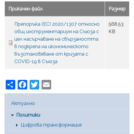
Прикачен файл
Размер
Препоръка (ЕС) 2020/1307 относно
568.53
общ инструментариум на Съюза с
KB
цел насърчаване на свързаността
в подкрепа на икономическото
възстановяване от кризата с
COVID-19 в Съюза
Share
Facebook
Twitter
Email
Main Menu [BG]
Актуално
Политики
Цифрова трансформация