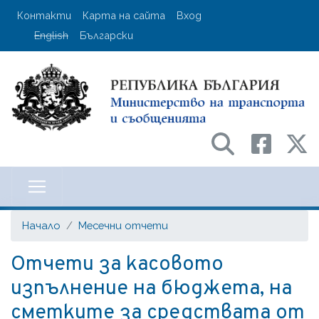
Премини
User account menu
Контакти
Карта на сайта
Вход
към
English
Български
основното
съдържание
Министерство на транспорта и с
Начало
Месечни отчети
Отчети за касовото
изпълнение на бюджета, на
сметките за средствата от