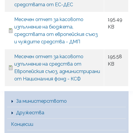
средствата от ЕС-ДЕС
Месечен отчет за касовото
195.49
изпълнение на бюджета,
KB
средствата от европейския съюз
и чуждите средства - ДМП
Месечен отчет за касовото
195.58
изпълнение на средства от
KB
Европейския съюз, администрирани
от Националния фонд - КСФ
Main Menu [BG]
За министерството
Дружества
Концесии