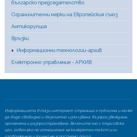
българско председателство
Ограничителни мерки на Европейския съюз
Антикорупция
Връзки
Информационни технологии-архив
Електронно управление - АРХИВ
Информацията в тази интернет страница е публична и може
да бъде свободно и безплатно използвана, възпроизвеждана,
променяна и разпространявана, включително с търговска
цел, освен ако по отношение на конкретен текст или
изображение изрично не е посочено друго.