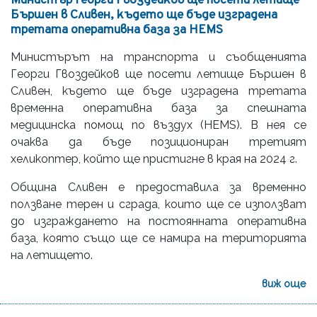
Министър Георги Гвоздейков ще посети летище
Бършен в Сливен, където ще бъде изградена
третата оперативна база за HEMS
Министърът на транспорта и съобщенията
Георги Гвоздейков ще посети летище Бършен в
Сливен, където ще бъде изградена третата
временна оперативна база за спешната
медицинска помощ по въздух (HEMS). В нея се
очаква да бъде позициониран третият
хеликоптер, който ще пристигне в края на 2024 г.
Община Сливен е предоставила за временно
ползване терен и сграда, които ще се използват
до изграждането на постоянната оперативна
база, която също ще се намира на територията
на летището.
виж още