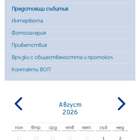
Предстоящи събития
Интервюта
Фотогалерия
Приветствия
Връзки с обществеността и протокол
Контакти ВОП
Август
2026
пон
втр
срд
чтв
пет
съб
нед
27
28
29
30
31
1
2