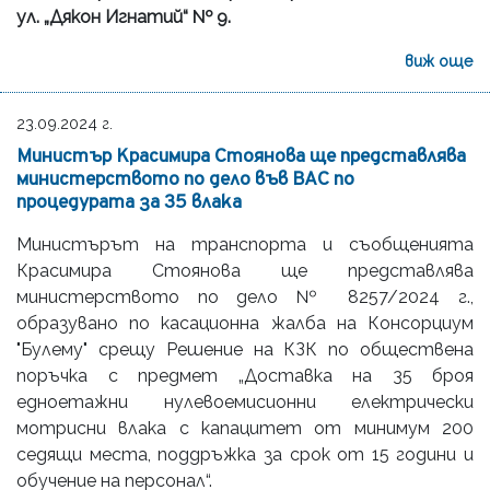
ул. „Дякон Игнатий“ № 9.
виж още
23.09.2024 г.
Министър Красимира Стоянова ще представлява
министерството по дело във ВАС по
процедурата за 35 влака
Министърът на транспорта и съобщенията
Красимира Стоянова ще представлява
министерството по дело № 8257/2024 г.,
образувано по касационна жалба на Консорциум
"Булему" срещу Решение на КЗК по обществена
поръчка с предмет „Доставка на 35 броя
едноетажни нулевоемисионни електрически
мотрисни влака с капацитет от минимум 200
седящи места, поддръжка за срок от 15 години и
обучение на персонал“.