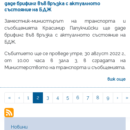
даде брифинг във връзка с актуалното
състояние на БДЖ
Заместник-министърът на транспорта и
съобщенията Красимир Папукчийски ще даде
брифинг във връзка с актуалното състояние на
БДЖ.
Събитието ще се проведе утре, 30 август 2022 г.,
от 10.00 часа в зала 3, в сградата на
Министерството на транспорта и съобщенията.
виж още
« First
‹‹
››
«
‹
Page
1
Current
2
Page
3
Page
4
Page
5
Page
6
Page
7
Page
8
Page
9
›
»
Pagination
page
Main Menu [BG]
Новини