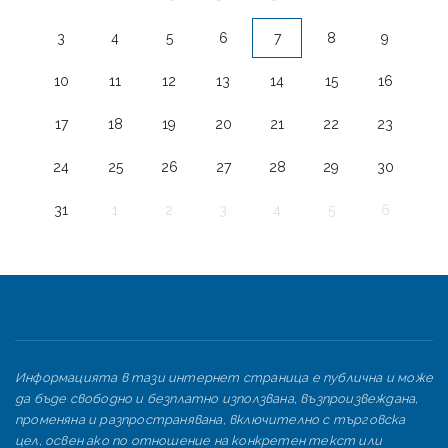
3
4
5
6
7
8
9
10
11
12
13
14
15
16
17
18
19
20
21
22
23
24
25
26
27
28
29
30
31
1
2
3
4
5
6
Информацията в тази интернет страница е публична и може
да бъде свободно и безплатно използвана, възпроизвеждана,
променяна и разпространявана, включително с търговска
цел, освен ако по отношение на конкретен текст или