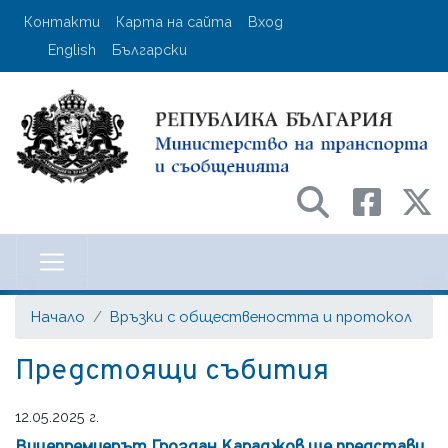
Премини
User account menu
Контакти
Карта на сайта
Вход
към
English
Български
основното
съдържание
Министерство на транспорта и с
Начало
Връзки с обществеността и протокол
Предстоящи събития
12.05.2025 г.
Вицепремиерът Гроздан Караджов ще представи