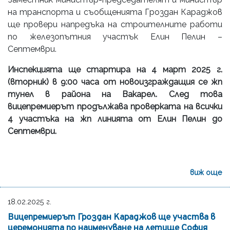
на транспорта и съобщенията Гроздан Караджов
ще провери напредъка на строителните работи
по железопътния участък Елин Пелин –
Септември.
Инспекцията ще стартира на 4 март 2025 г.
(вторник) в 9:00 часа от новоизграждащия се жп
тунел в района на Вакарел. След това
вицепремиерът продължава проверката на всички
4 участъка на жп линията от Елин Пелин до
Септември.
виж още
18.02.2025 г.
Вицепремиерът Гроздан Караджов ще участва в
церемонията по наименуване на летище София