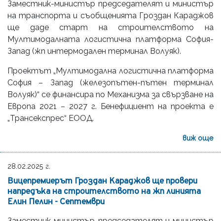
Заместник-министър председателят и министър
на транспорта и съобщенията Гроздан Караджов
ще даде старт на строителството на
Мултимодалната логистична платформа София-
Запад (жп интермодален терминал Волуяк).
Проектът „Мултимодална логистична платформа
София – Запад (железопътен-пътен терминал
Волуяк)“ се финансира по Механизма за свързване на
Европа 2021 – 2027 г. Бенефициент на проекта е
„Трансекспрес“ ЕООД.
виж още
28.02.2025 г.
Вицепремиерът Гроздан Караджов ще провери
напредъка на строителството на жп линията
Елин Пелин - Септември
Заместник министър-председателят и министър