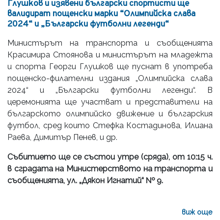
Глушков и изявени български спортисти ще
валидират пощенски марки “Олимпийска слава
2024“ и „Български футболни легенди“
Министърът на транспорта и съобщенията
Красимира Стоянова и министърът на младежта
и спорта Георги Глушков ще пуснат в употреба
пощенско-филателни издания „Олимпийска слава
2024“ и „Български футболни легенди“. В
церемонията ще участват и представители на
българското олимпийско движение и българския
футбол, сред които Стефка Костадинова, Илиана
Раева, Димитър Пенев, и др.
Събитието ще се състои утре (сряда), от 10:15 ч.
в сградата на Министерството на транспорта и
съобщенията, ул. „Дякон Игнатий“ № 9.
виж още