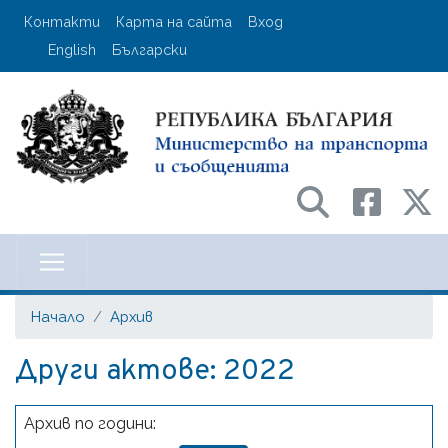
Премини
User account menu
Контакти
Карта на сайта
Вход
към
English
Български
основното
съдържание
Министерство на транспорта и с
Начало
Архив
Други актове: 2022
Архив по години: