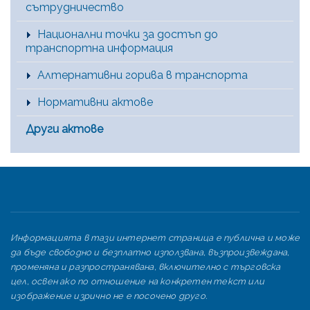
сътрудничество
Национални точки за достъп до
транспортна информация
Алтернативни горива в транспорта
Нормативни актове
Други актове
Информацията в тази интернет страница е публична и може
да бъде свободно и безплатно използвана, възпроизвеждана,
променяна и разпространявана, включително с търговска
цел, освен ако по отношение на конкретен текст или
изображение изрично не е посочено друго.