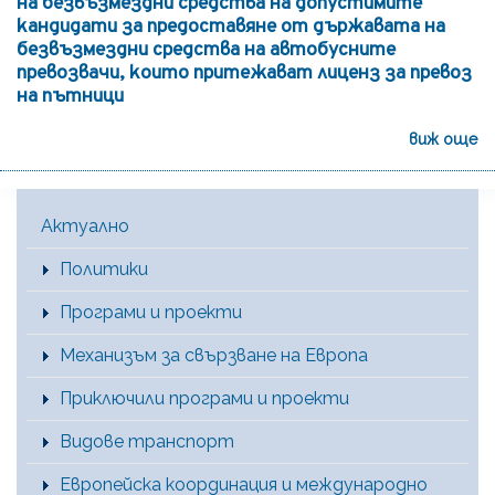
на безвъзмездни средства на допустимите
кандидати за предоставяне от държавата на
безвъзмездни средства на автобусните
превозвачи, които притежават лиценз за превоз
на пътници
виж още
Main Menu [BG]
Актуално
Политики
Програми и проекти
Механизъм за свързване на Европа
Приключили програми и проекти
Видове транспорт
Европейска координация и международно