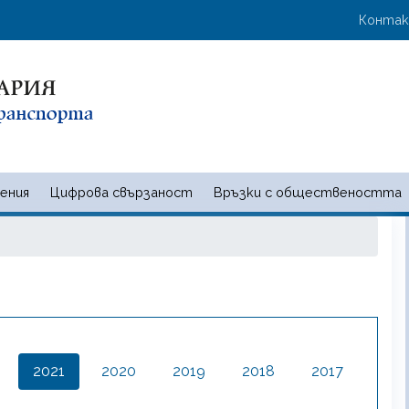
Премини
User 
Конта
към
основното
съдържание
ения
Цифрова свързаност
Връзки с обществеността
 и съобщенията | Ministry of t
2021
2020
2019
2018
2017