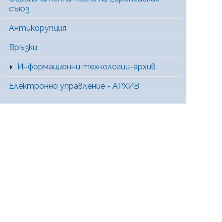
съюз
Антикорупция
Връзки
Информационни технологии-архив
Електронно управление - АРХИВ