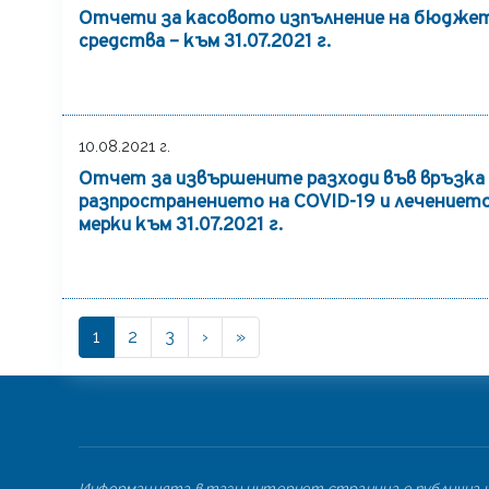
Отчети за касовото изпълнение на бюджет
средства – към 31.07.2021 г.
10.08.2021 г.
Отчет за извършените разходи във връзка 
разпространението на COVID-19 и лечението 
мерки към 31.07.2021 г.
››
Last »
Current
1
Page
2
Page
3
›
»
Pagination
page
Информацията в тази интернет страница е публична и 