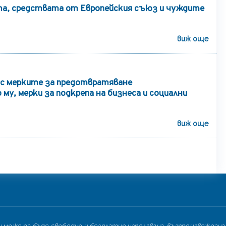
а, средствата от Европейския съюз и чуждите
виж още
с мерките за предотвратяване
му, мерки за подкрепа на бизнеса и социални
виж още
може да бъде свободно и безплатно използвана, възпроизвеждана,