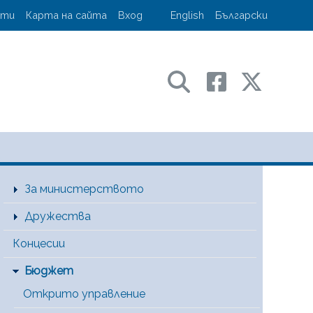
account menu
кти
Карта на сайта
Вход
English
Български
ransport and communications
Main Menu [BG]
За министерството
Дружества
Концесии
Бюджет
Открито управление