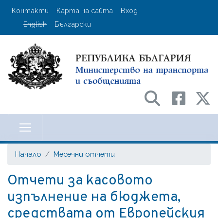
Премини
User account menu
Контакти
Карта на сайта
Вход
към
English
Български
основното
съдържание
Министерство на транспорта и с
Начало
Месечни отчети
Отчети за касовото
изпълнение на бюджета,
средствата от Европейския