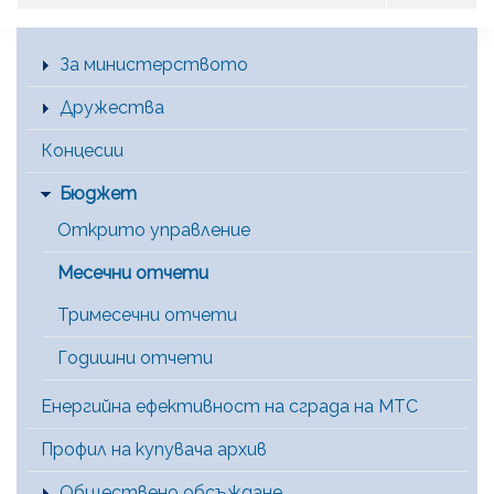
Main Menu [BG]
За министерството
Дружества
Концесии
Бюджет
Открито управление
Месечни отчети
Тримесечни отчети
Годишни отчети
Енергийна ефективност на сграда на МТС
Профил на купувача архив
Обществено обсъждане