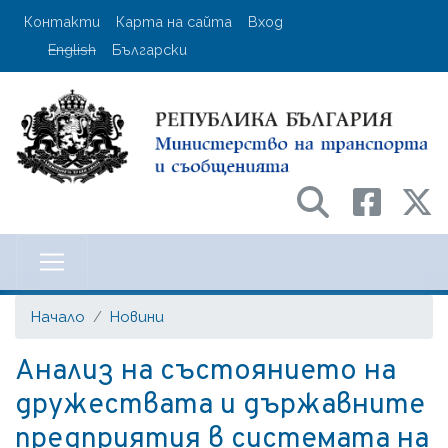
Премини
User account menu
Контакти
Карта на сайта
Вход
към
English
Български
основното
съдържание
Министерство на транспорта и с
Начало
Новини
Анализ на състоянието на
дружествата и държавните
предприятия в системата на