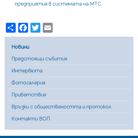
предприятия в системата на МТС
Share
Facebook
Twitter
Email
Main Menu [BG]
Новини
Предстоящи събития
Интервюта
Фотогалерия
Приветствия
Връзки с обществеността и протокол
Контакти ВОП