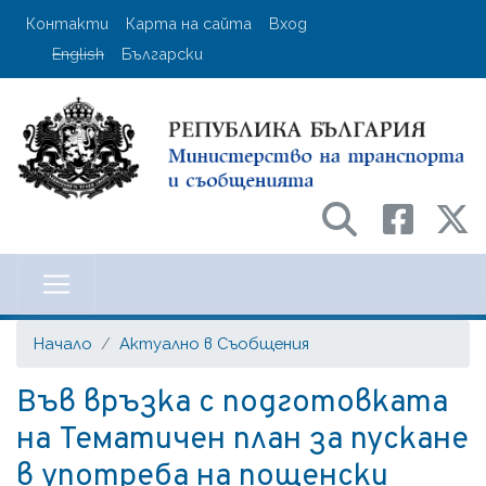
Премини
User account menu
Контакти
Карта на сайта
Вход
към
English
Български
основното
съдържание
Министерство на транспорта и с
Начало
Актуално в Съобщения
Във връзка с подготовката
на Тематичен план за пускане
в употреба на пощенски