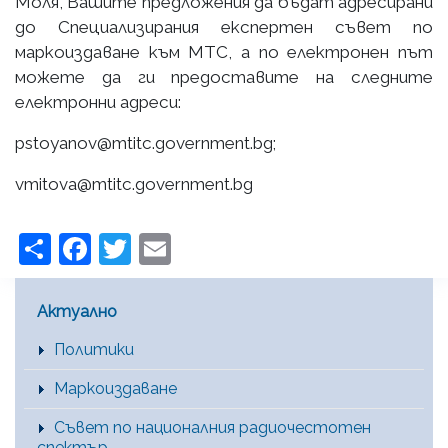
Моля, Вашите предложения да бъдат адресирани
до Специализирания експертен съвет по
маркоиздаване към МТС, а по електронен път
можете да ги предоставите на следните
електронни адреси:
pstoyanov@mtitc.government.bg;
vmitova@mtitc.government.bg
Share
Facebook
Twitter
Email
Main Menu [BG]
Актуално
Политики
Маркоиздаване
Съвет по националния радиочестотен
спектър