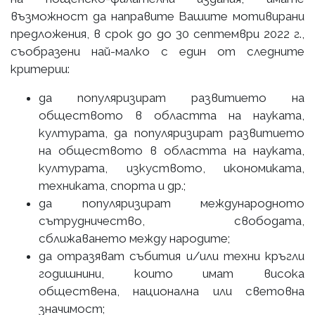
възможност да направите Вашите мотивирани
предложения, в срок до до 30 септември 2022 г.,
съобразени най-малко с един от следните
критерии:
да популяризират развитието на
обществото в областта на науката,
културата, да популяризират развитието
на обществото в областта на науката,
културата, изкуството, икономиката,
техниката, спорта и др.;
да популяризират международното
сътрудничество, свободата,
сближаването между народите;
да отразяват събития и/или техни кръгли
годишнини, които имат висока
обществена, национална или световна
значимост;