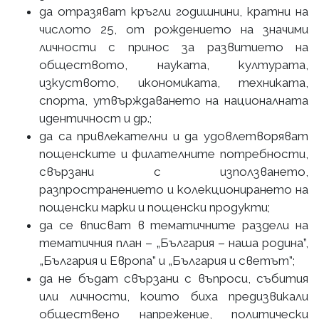
да отразяват кръгли годишнини, кратни на
числото 25, от рождението на значими
личности с принос за развитието на
обществото, науката, културата,
изкуството, икономиката, техниката,
спорта, утвърждаването на националната
идентичност и др.;
да са привлекателни и да удовлетворяват
пощенските и филателните потребности,
свързани с използването,
разпространението и колекционирането на
пощенски марки и пощенски продукти;
да се вписват в тематичните раздели на
тематичния план – „България – наша родина”,
„България и Европа” и „България и светът”;
да не бъдат свързани с въпроси, събития
или личности, които биха предизвикали
обществено напрежение, политически