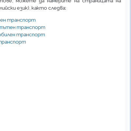
тове, можете да намерите на страницата на
лийски език), както следва:
шен транспорт
зопътен транспорт
мобилен транспорт
 транспорт