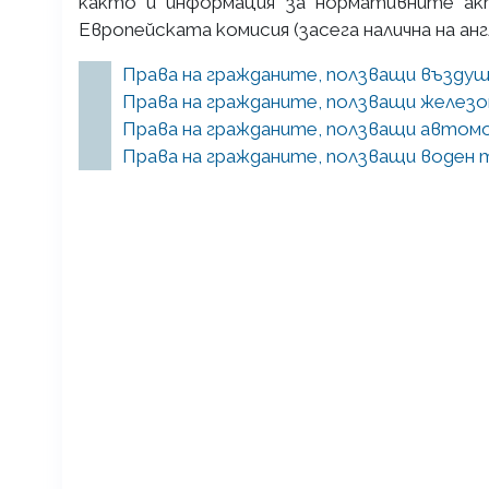
както и информация за нормативните ак
Европейската комисия (засега налична на анг
Права на гражданите, ползващи възду
Права на гражданите, ползващи желе
Права на гражданите, ползващи авто
Права на гражданите, ползващи воден