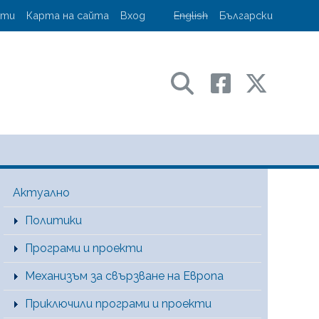
account menu
кти
Карта на сайта
Вход
English
Български
ransport and communications
Main Menu [BG]
Актуално
Политики
Програми и проекти
Механизъм за свързване на Европа
Приключили програми и проекти