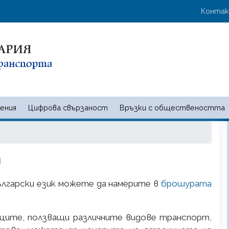
Премини
User 
Конта
към
основното
съдържание
ения
Цифрова свързаност
Връзки с обществеността
 и съобщенията | Ministry of t
а
ългарски език можете да намерите в
брошурата
ците, ползващи различните видове транспорт,