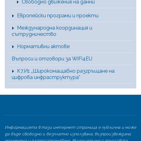
Свободно движение на данни
Европейски програми и проекти
Международна координация и
сътрудничество
Нормативни актове
Въпроси и отговори за WiFi4EU
К7.И1 „Широкомащабно разгръщане на
цифрова инфраструктура”
Информацията в тази интернет страница е публична и може
да бъде свободно и безплатно използвана, възпроизвеждана,
променяна и разпространявана, включително с търговска