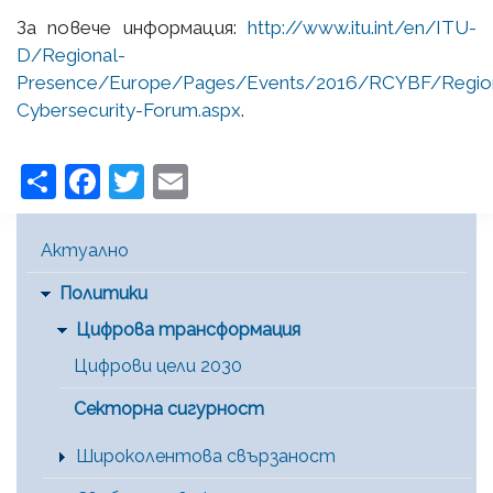
За повече информация:
http://www.itu.int/en/ITU-
D/Regional-
Presence/Europe/Pages/Events/2016/RCYBF/Regio
Cybersecurity-Forum.aspx
.
Share
Facebook
Twitter
Email
Main Menu [BG]
Актуално
Политики
Цифрова трансформация
Цифрови цели 2030
Секторна сигурност
Широколентова свързаност