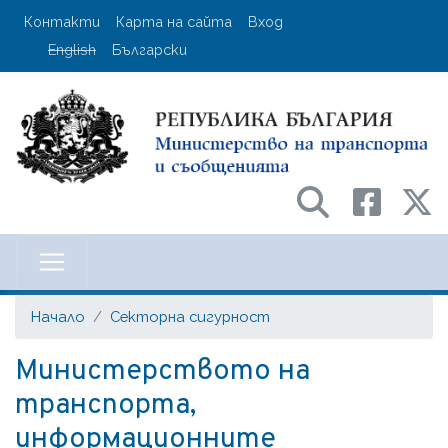
Премини
User account menu
Контакти
Карта на сайта
Вход
към
English
Български
основното
съдържание
Министерство на транспорта и с
Начало
Секторна сигурност
Министерството на
транспорта,
информационните