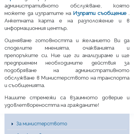
административното обслужване, която
можете да изпратите на
Изпрати съобщение
.
Анкетната карта е на разположение и в
информационния център.
Оценяваме готовността и желанието Ви да
споделите мненията, очакванията и
препоръките си. Ние ще ги анализираме и ще
предприемем необходимите действия за
подобряване на административното
обслужване в Министерството на транспорта
и съобщенията.
Нашите стремежи са взаимното доверие и
удовлетвореността на гражданите!
Main Menu [BG]
За министерството