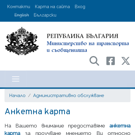
Премини
User account menu
Контакти
Карта на сайта
Вход
към
English
Български
основното
съдържание
Министерство на транспорта и с
Начало
Административно обслужване
Анкетна карта
На Вашето внимание предоставяме
анкетна
карта
за проучване мнението Ви относно