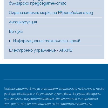
българско председателство
Ограничителни мерки на Европейския съюз
Антикорупция
Връзки
Информационни технологии-архив
Електронно управление - АРХИВ
Информацията в тази интернет страница е публична и може
да бъде свободно и безплатно използвана, възпроизвеждана,
променяна и разпространявана, включително с търговска
цел, освен ако по отношение на конкретен текст или