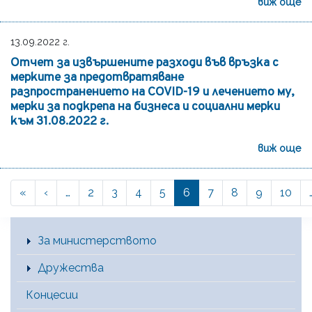
виж още
13.09.2022 г.
Отчет за извършените разходи във връзка с
мерките за предотвратяване
разпространението на COVID-19 и лечението му,
мерки за подкрепа на бизнеса и социални мерки
към 31.08.2022 г.
виж още
« First
‹‹
«
‹
…
Page
2
Page
3
Page
4
Page
5
Current
6
Page
7
Page
8
Page
9
Page
10
Pagination
page
Main Menu [BG]
За министерството
Дружества
Концесии