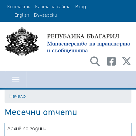
Премини
User account menu
Контакти
Карта на сайта
Вход
към
English
Български
основното
съдържание
Министерство на транспорта и с
Начало
Месечни отчети
Архив по години: