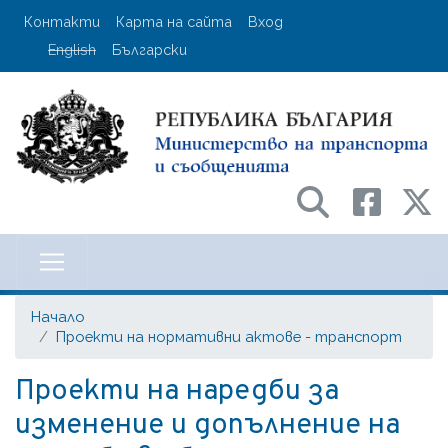
Премини
User account menu
Контакти
Карта на сайта
Вход
към
English
Български
основното
съдържание
Министерство на транспорта и с
Начало
Проекти на нормативни актове - транспорт
Проекти на наредби за
изменение и допълнение на