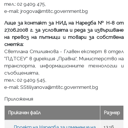
тел.: 02 9409 475,
e-mail: jrogova@mtitc.government.bg
Лице за контакт за НИД на Наредба № Н-8 от
27.06.2008 г. за условията и реда за извършване
на превоз на пътници и товари за собствена
сметка:
Светлана Стилиянова - Главен експерт в отдел
"ПДТСЕУ" в дирекция „Правна“, Министерство на
транспорта, информационните технологии и
съобщенията,
тел.: 02 9409 545,
e-mail: SStiliyanova@mtitc.government,bg
Приложения
Прикачен файл
Размер
Проект на Наредба за изменение на
13.16