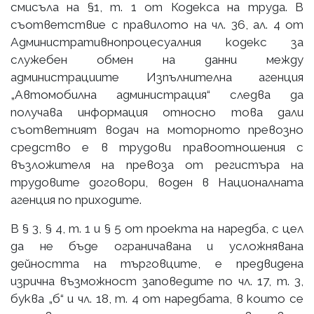
смисъла на §1, т. 1 от Кодекса на труда. В
съответствие с правилото на чл. 36, ал. 4 от
Административнопроцесуалния кодекс за
служебен обмен на данни между
администрациите Изпълнителна агенция
„Автомобилна администрация“ следва да
получава информация относно това дали
съответният водач на моторното превозно
средство е в трудови правоотношения с
възложителя на превоза от регистъра на
трудовите договори, воден в Националната
агенция по приходите.
В § 3, § 4, т. 1 и § 5 от проекта на наредба, с цел
да не бъде ограничавана и усложнявана
дейността на търговците, е предвидена
изрична възможност заповедите по чл. 17, т. 3,
буква „б“ и чл. 18, т. 4 от наредбата, в които се