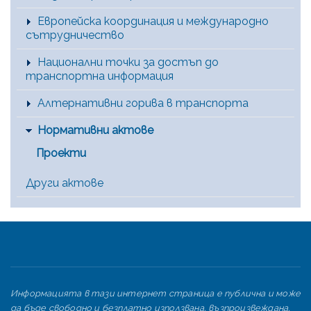
Европейска координация и международно
сътрудничество
Национални точки за достъп до
транспортна информация
Алтернативни горива в транспорта
Нормативни актове
Проекти
Други актове
Информацията в тази интернет страница е публична и може
да бъде свободно и безплатно използвана, възпроизвеждана,