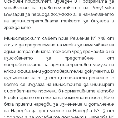
Основен приоритет, изведен в Програмата за
управление на правителството на Република
България за периода 2017-2020 г., е намаляването
на административната тежест за бизнеса и
гражданите.
Министерският съвет прие Решение № 338 от
2017 г. за предприемане на мерки за намаляване на
административната тежест чрез премахване на
изискването за представяне от
потребителите на административни услуги на
някои официални удостоверителни документи. В
изпълнение на т. 3 от цитираното решение, с
която се възлага на министрите да инициират
съответните промени в нормативните актове
в секторите от тяхната компетентност, вече
бяха приети наредби за изменение и допълнение
на Наредба за допълнение на Наредба № 5 от
1.09.2004 г. за корабните документи, Наредба №