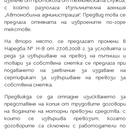
извлече от протокола от техническата служба,
с който разполага Изпълнителна агенция
„Автомобилна администрация“. Предвид това се
предлага отмяната на изброените по-горе
текстове.
На второ място, се предлагат промени в
Наредба № Н-8 от 27.06.2008 г. за условията и
реда за извършване на превоз на пътници и
товари за собствена сметка се предлага при
подаването на заявление за издаване на
сертификат за извършване на превози за
собствена сметка.
Предвижда се да отпадне изискването за
представяне на копия от трудовите договори
на водачите на моторни превозни средства, с
които се извършва превозът, когато
договорите са сключени с работодатели по