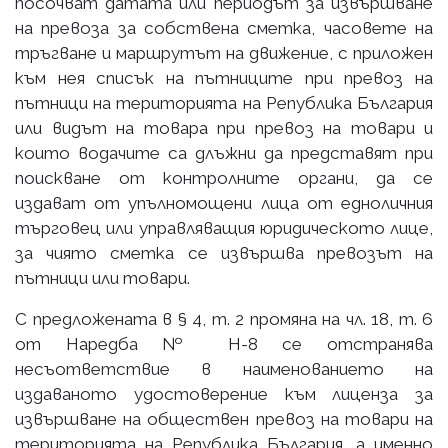
посочват датата или периодът за извършване
на превоза за собствена сметка, часовете на
тръгване и маршрутът на движение, с приложен
към нея списък на пътниците при превоз на
пътници на територията на Република България
или видът на товара при превоз на товари и
които водачите са длъжни да представят при
поискване от контролните органи, да се
издават от упълномощени лица от едноличния
търговец или управляващия юридическото лице,
за чиято сметка се извършва превозът на
пътници или товари.
С предложената в § 4, т. 2 промяна на чл. 18, т. 6
от Наредба № Н-8 се отстранява
несъответствие в наименованието на
издаваното удостоверение към лиценза за
извършване на обществен превоз на товари на
територията на Република България, а именно