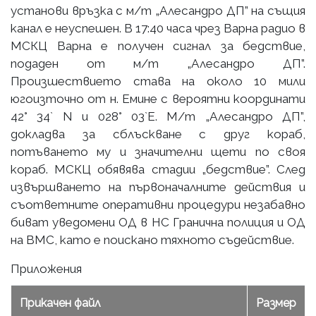
установи връзка с м/т „Алесандро ДП” на същия
канал е неуспешен. В 17:40 часа чрез Варна радио в
МСКЦ Варна е получен сигнал за бедствие,
подаден от м/т „Алесандро ДП”.
Произшествието става на около 10 мили
югоизточно от н. Емине с вероятни координати
42° 34` N и 028° 03`Е. М/т „Алесандро ДП”,
докладва за сблъскване с друг кораб,
потъването му и значителни щети по своя
кораб. МСКЦ обявява стадии „бедствие”. След
извършването на първоначалните действия и
съответните оперативни процедури незабавно
биват уведомени ОД в НС Гранична полиция и ОД
на ВМС, като е поискано тяхното съдействие.
Приложения
Прикачен файл
Размер