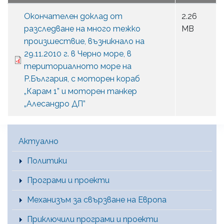
Окончателен доклад от
2.26
разследване на много тежко
MB
произшествие, възникнало на
29.11.2010 г. в Черно море, в
териториалното море на
Р.България, с моторен кораб
„Карам 1” и моторен танкер
„Алесандро ДП”
Main Menu [BG]
Актуално
Политики
Програми и проекти
Механизъм за свързване на Европа
Приключили програми и проекти