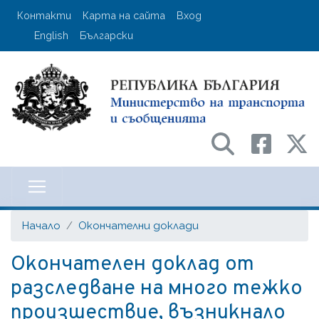
Премини
User account menu
Контакти
Карта на сайта
Вход
към
English
Български
основното
съдържание
Министерство на транспорта и с
Начало
Окончателни доклади
Окончателен доклад от
разследване на много тежко
произшествие, възникнало