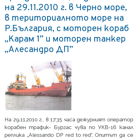
на 29.11.2010 г. в Черно море,
в териториалното море на
Р.България, с моторен кораб
„Карам 1” и моторен танкер
„Алесандро ДП”
На 29.11.2010 г., в 17:35 часа дежурният оператор
корабен трафик- Бургас чува по УКВ-16 канал
реплика „Alessando DP red to red”. Опитът да се