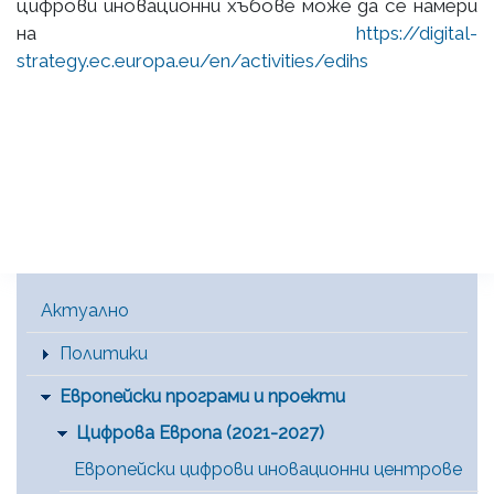
цифрови иновационни хъбове може да се намери
на
https://digital-
strategy.ec.europa.eu/en/activities/edihs
Main Menu [BG]
Актуално
Политики
Европейски програми и проекти
Цифрова Европа (2021-2027)
Европейски цифрови иновационни центрове