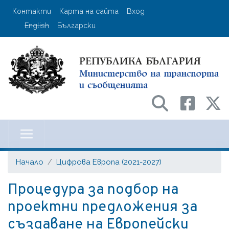
Премини
User account menu
Контакти
Карта на сайта
Вход
към
English
Български
основното
съдържание
Министерство на транспорта и с
Начало
Цифрова Европа (2021-2027)
Процедура за подбор на
проектни предложения за
създаване на Европейски