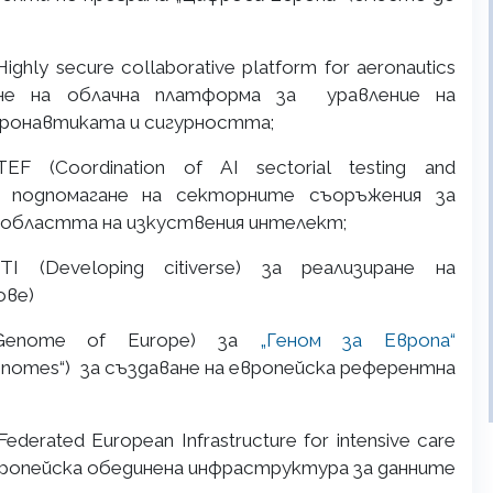
ly secure collaborative platform for aeronautics
тване на облачна платформа за уравление на
еронавтиката и сигурността;
EF (Coordination of AI sectorial testing and
ости подпомагане на секторните съоръжения за
 областта на изкуствения интелект;
TI (Developing citiverse) за реализиране на
ове)
 (Genome of Europe) за
„Геном за Европа“
Genomes“) за създаване на европейска референтна
erated European Infrastructure for intensive care
оевропейска обединена инфраструктура за данните