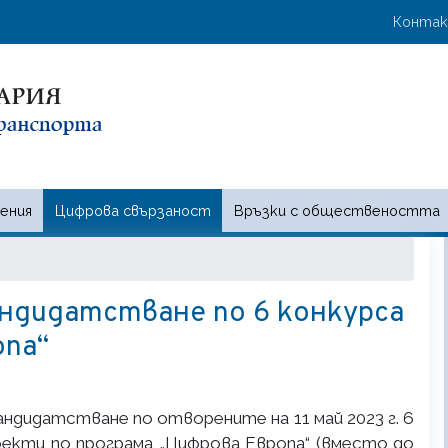
Премини
User 
Конта
към
основното
съдържание
ения
Цифрова свързаност
Връзки с обществеността
 и съобщенията | Ministry of t
андидатстване по 6 конкурса
опа“
кандидатстване по отворените на 11 май 2023 г. 6
роекти по програма „Цифрова Европа“ (вместо до