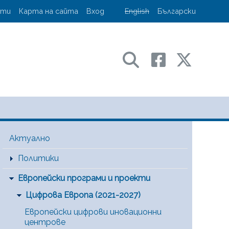
account menu
кти
Карта на сайта
Вход
English
Български
ransport and communications
Main Menu [BG]
Актуално
Политики
Европейски програми и проекти
Цифрова Европа (2021-2027)
Европейски цифрови иновационни
центрове