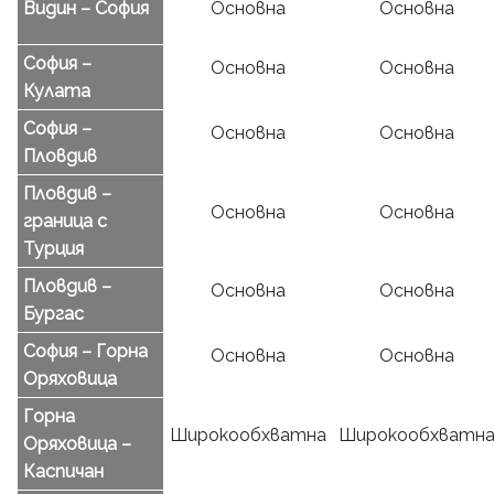
Видин – София
Основна
Основна
София –
Основна
Основна
Кулата
София –
Основна
Основна
Пловдив
Пловдив –
Основна
Основна
граница с
Турция
Пловдив –
Основна
Основна
Бургас
София – Горна
Основна
Основна
Оряховица
Горна
Широкообхватна
Широкообхватн
Оряховица –
Каспичан