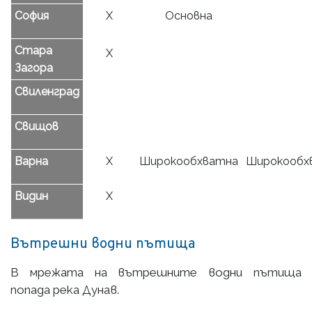
София
Х
Основна
Стара
Х
Загора
Свиленград
Свищов
Варна
Х
Широкообхватна
Широкообх
Видин
Х
Вътрешни водни пътища
В мрежата на вътрешните водни пътища
попада река Дунав.