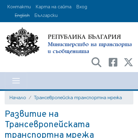
Премини
User account menu
Контакти
Карта на сайта
Вход
към
English
Български
основното
съдържание
Министерство на транспорта и с
Начало
Трансевропейска транспортна мрежа
Развитие на
Трансевропейската
транспортна мрежа