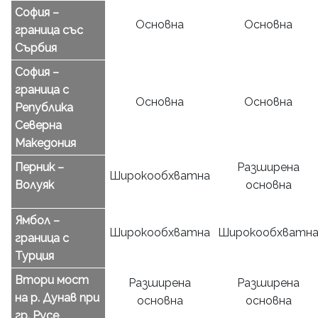
София –
Основна
Основна
граница със
Сърбия
София –
граница с
Основна
Основна
Република
Северна
Македония
Перник –
Разширена
Широкообхватна
Волуяк
основна
Ямбол –
Широкообхватна
Широкообхватн
граница с
Турция
Втори мост
Разширена
Разширена
на р. Дунав при
основна
основна
гр. Русе