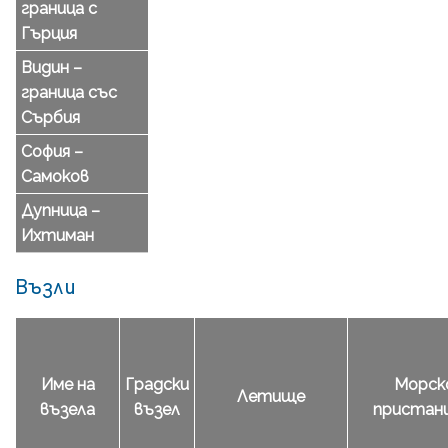
граница с
Гърция
Видин –
граница със
Сърбия
София –
Самоков
Дупница –
Ихтиман
Възли
Име на
Градски
Морск
Летище
възела
възел
пристан