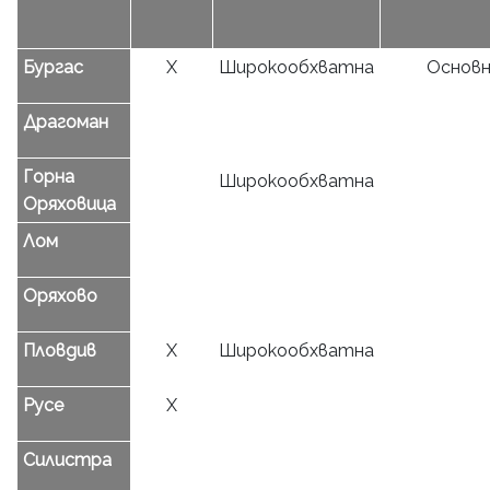
Бургас
Х
Широкообхватна
Основ
Драгоман
Горна
Широкообхватна
Оряховица
Лом
Оряхово
Пловдив
Х
Широкообхватна
Русе
Х
Силистра