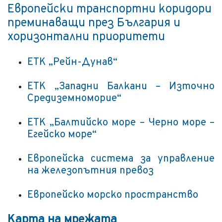
Европейски транспортни коридори
преминаващи през България и
хоризонтални приоритети
ЕТК „Рейн-Дунав“
ЕТК „Западни Балкани – Източно
Средиземноморие“
ЕТК „Балтийско море – Черно море –
Егейско море“
Европейска система за управление
на железопътния превоз
Европейско морско пространство
Карта на мрежата