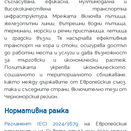
съгласувана, ефикасна, мултимодална и
висококачествена транспортна
инфраструктура. Мрежата включва пътища,
железопътни линии, вътрешни водни пътища,
терминали, морски и речни пристанища, летища
и градски възли. Тя насърчава ефективния
транспорт на хора и стоки, осигурява достъп
до работни места и услуги и дава възможност
за търговски и икономически растеж.
Политиката укрепва икономическото,
социалното и териториалното сближаване,
както между държавите от Европейския съюз,
така и съседните страни, включително тези от
Черноморския регион.
Нормативна рамка
Регламент (ЕС) 2024/1679
на Европейския
парламент и на Съвета от 13 юни 2024 година