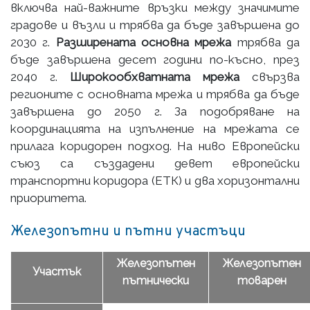
включва най-важните връзки между значимите
градове и възли и трябва да бъде завършена до
2030 г.
Разширената основна мрежа
трябва да
бъде завършена десет години по-късно, през
2040 г.
Широкообхватната мрежа
свързва
регионите с основната мрежа и трябва да бъде
завършена до 2050 г. За подобряване на
координацията на изпълнение на мрежата се
прилага коридорен подход. На ниво Европейски
съюз са създадени девет европейски
транспортни коридора (ЕТК) и два хоризонтални
приоритета.
Железопътни и пътни участъци
Железопътен
Железопътен
Участък
пътнически
товарен