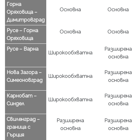
Горна
Основна
Основна
Оряховица –
Димитровград
Русе – Горна
Основна
Основна
Оряховица
Русе – Варна
Разширена
Широкообхватна
основна
Нова Загора –
Разширена
Широкообхватна
Симеоновград
основна
Карнобат –
Разширена
Широкообхватна
Синдел
основна
Свиленград –
Разширена
Разширена
граница с
основна
основна
Гърция