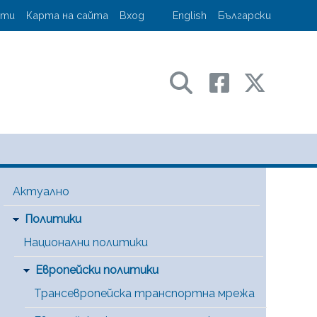
account menu
кти
Карта на сайта
Вход
English
Български
ransport and communications
Main Menu [BG]
Актуално
Политики
Национални политики
Европейски политики
Трансевропейска транспортна мрежа