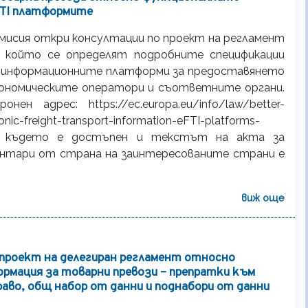
FTI платформите
мисия откри консултации по проект на регламент
 с който се определят подробните спецификации
а информационните платформи за предоставянето
 икономическите оператори и съответните органи.
 адрес: https://ec.europa.eu/info/law/better-
onic-freight-transport-information-eFTI-platforms-
ents_en, където е достъпен и текстът на акта за
ментари от страна на заинтересованите страни е
виж още
проект на делегиран регламент относно
рмация за товарни превози – препратки към
аво, общ набор от данни и поднабори от данни