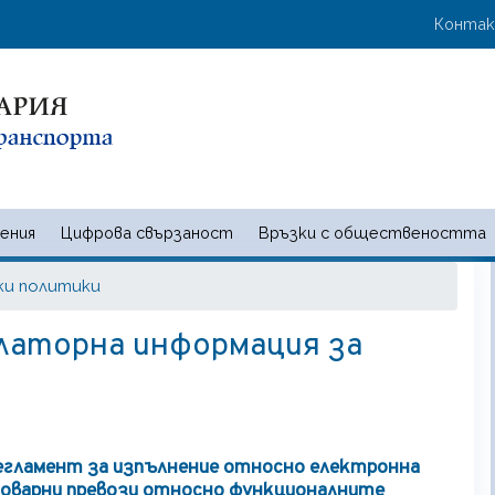
Премини
User 
Конта
към
основното
съдържание
ения
Цифрова свързаност
Връзки с обществеността
 и съобщенията | Ministry of t
ки политики
латорна информация за
егламент за изпълнение относно електронна
товарни превози относно функционалните