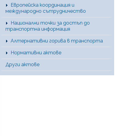
Европейска координация и
международно сътрудничество
Национални точки за достъп до
транспортна информация
Алтернативни горива в транспорта
Нормативни актове
Други актове