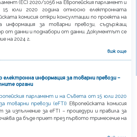
ламент (ЕС) 2020/1056 на Европейския парламент и
15 юли 2020 година относно електронната
ейската комисия откри консултации по проекта на
а информация за товарни превози, съдържащ
ор от данни и поднабори от данни. Документът се
е на 2024 г.
виж още
 електронна информация за товарни превози –
тните органи
вропейския парламент и на Съвета от 15 юли 2020
а товарни превози (eFTI)
Европейската комисия
т за изпълнение за eFTI
–
процедури и правила за
очаква да бъде приет през първото тримесечие на