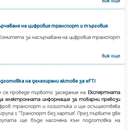
виж още
рчаване на цифровия транспорт и търговия
на Комитета за насърчаване на цифровия транспорт
виж още
дготовка на делегирани актове за eFTI
ще се проведе първото заседание на
Експертната
 за електронната информация за товарни превози
 цифров транспорт и логистика и ще осъществява
рупа 1 "Транспорт без хартия". През първите две
рупата ще бъде насочена към подготовка на