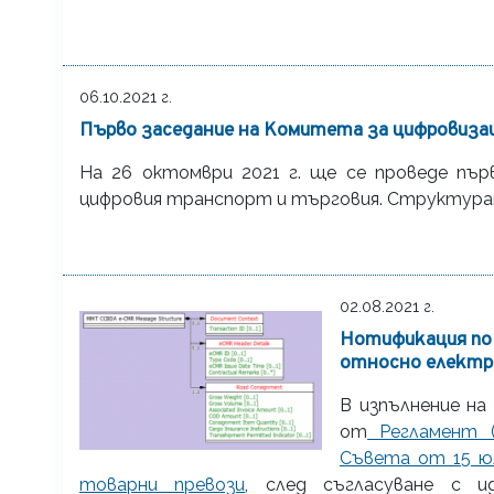
06.10.2021 г.
Първо заседание на Комитета за цифровиза
На 26 октомври 2021 г. ще се проведе пъ
цифровия транспорт и търговия. Структурат
02.08.2021 г.
Нотификация по 
относно електр
В изпълнение на
от
Регламент (
Съвета от 15 ю
товарни превози
, след съгласуване с и