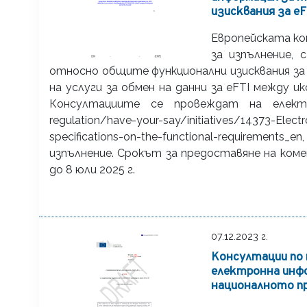
изисквания за e
Европейската ко
за изпълнение,
относно общите функционални изисквания з
на услуги за обмен на данни за eFTI между
Консултациите се провеждат на електронен
regulation/have-your-say/initiatives/14373-Electr
specifications-on-the-functional-requirem
изпълнение. Срокът за предоставяне на ко
до 8 юли 2025 г.
07.12.2023 г.
Консултации по 
електронна инфо
националното пр