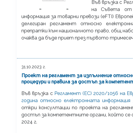
Във връзка с Рег
на Съвета от 
информация за товарни превози (eFTI) Европ
делегиран регламент относно електронн
препратки към националното право, общ наб
очаква да бъде приет през първото тримесечи
31.10.2023 г.
Проект на регламент за изпълнение относно
процедури и правила за достъп за компетен
Във връзка с
Регламент (ЕС) 2020/1056 на Е
година относно електронната информация з
откри консултации по проекта на регламен
достъп за компетентните органи, който се 
2024 г.