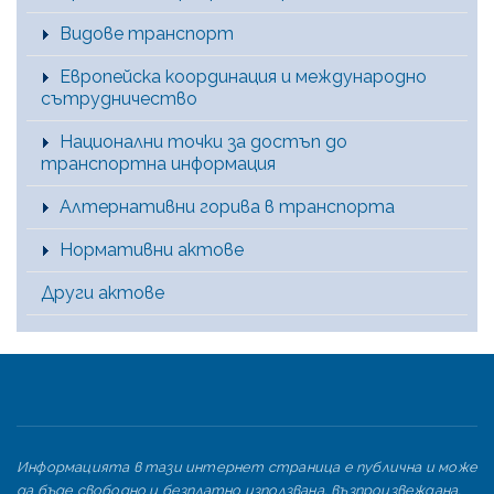
Видове транспорт
Европейска координация и международно
сътрудничество
Национални точки за достъп до
транспортна информация
Алтернативни горива в транспорта
Нормативни актове
Други актове
Информацията в тази интернет страница е публична и може
да бъде свободно и безплатно използвана, възпроизвеждана,