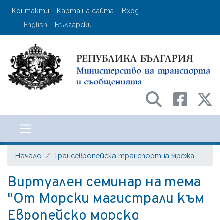
Премини
User account menu
Контакти
Карта на сайта
Вход
към
English
Български
основното
съдържание
Министерство на транспорта и с
Начало
Трансевропейска транспортна мрежа
Виртуален семинар на тема
"От Морски магистрали към
Европейско морско