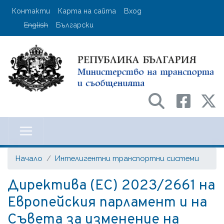
Премини
User account menu
Контакти
Карта на сайта
Вход
към
English
Български
основното
съдържание
Министерство на транспорта и с
Начало
Интелигентни транспортни системи
Директива (ЕС) 2023/2661 на
Европейския парламент и на
Съвета за изменение на