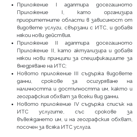
Приложение I адаптира досегашното
Приложение I, като организира
приоритетните области в зависимост от
видовете услуги, свързани с ИТС, и добавя
някои нови действия.
Приложение II адаптира досегашното
Приложение II, като актуализира и добавя
някои нови принципи за спецификациите за
внедряване на ИТС;
Новото приложение III съдържа видовете
данни, срокове за осигуряване на
наличността и достъпността им, както и
географския обхват за всеки вид данни.
Новото приложение IV съдържа списък на
ИТС услугите, със срокове за
въвеждането им, и на географския обхват,
посочен за всяка ИТС услуга.