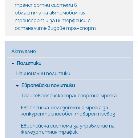
транспортни системи в
областта на автомобилния
транспорт и за интерфейси с
останалите видове транспорт
Main Menu [BG]
Актуално
Политики
Национални политики
Европейски политики
Трансевропейска транспортна мрежа
Европейска железопътна мрежа за
конкурентоспособен товарен превоз
Европейска система за управление на
железопътния трафик