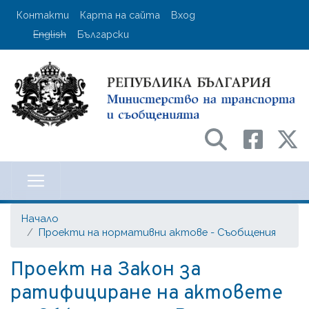
Премини
User account menu
Контакти
Карта на сайта
Вход
към
English
Български
основното
съдържание
Министерство на транспорта и с
Начало
Проекти на нормативни актове - Съобщения
Проект на Закон за
ратифициране на актовете