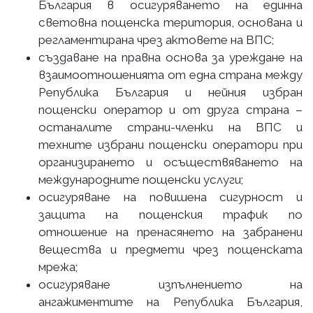
България в осигуряването на единна
световна пощенска територия, основана и
регламентирана чрез актовете на ВПС;
създаване на правна основа за уреждане на
взаимоотношенията от една страна между
Република България и нейния избран
пощенски оператор и от друга страна –
останалите страни-членки на ВПС и
техните избрани пощенски оператори при
организирането и осъществяването на
международните пощенски услуги;
осигуряване на повишена сигурност и
защита на пощенския трафик по
отношение на пренасянето на забранени
вещества и предмети чрез пощенската
мрежа;
осигуряване изпълнението на
ангажиментите на Република България,