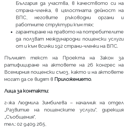
България да участва, в качеството си на
страна-членка, в цялостната дейност на
ВПС, неговите ръководни органи и
работните структури към тях;
гарантиране на правото на потребителите
да ползват международни пощенски услуги
от и към всички 192 страни-членки на ВПС.
Пълният текст на Проекта на Закон за
ратифициране на актовете на 26 конгрес на
Всемирния пощенски съюз, както и на актовете
могат да се видят в
Приложението
.
Лица за контакти:
г-жа Людмила Зимбилева – началник на отдел
„Развитие на пощенските услуги”, дирекция
„Съобщения”,
тел.: 02 9409 265,