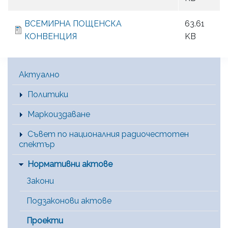
ВСЕМИРНА ПОЩЕНСКА
63.61
КОНВЕНЦИЯ
KB
Main Menu [BG]
Актуално
Политики
Маркоиздаване
Съвет по националния радиочестотен
спектър
Нормативни актове
Закони
Подзаконови актове
Проекти