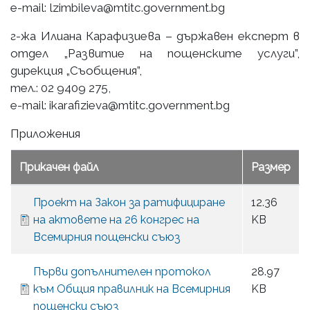
e-mail: lzimbileva@mtitc.government.bg
г-жа Илиана Карафизиева – държавен експерт в
отдел „Развитие на пощенските услуги”,
дирекция „Съобщения”,
тел.: 02 9409 275,
e-mail: ikarafizieva@mtitc.government.bg
Приложения
Прикачен файл
Размер
Проект на Закон за ратифициране
12.36
на актовете на 26 конгрес на
KB
Всемирния пощенски съюз
Първи допълнителен протокол
28.97
към Общия правилник на Всемирния
KB
пощенски съюз