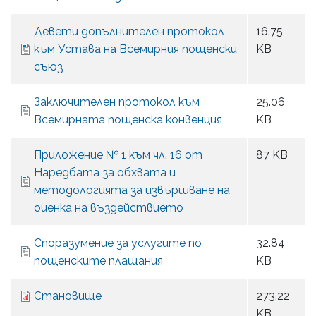
Девети допълнителен протокол
16.75
към Устава на Всемирния пощенски
KB
съюз
Заключителен протокол към
25.06
Всемирната пощенска конвенция
KB
Приложение № 1 към чл. 16 от
87 KB
Наредбата за обхвата и
методологията за извършване на
оценка на въздействието
Споразумение за услугите по
32.84
пощенските плащания
KB
Становище
273.22
KB