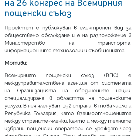
на 26 конгрес на Всемирния
пощенски съюз
Проектът е публикуван в електронен вид за
обществено обсъждане и е на разположение в
Министерство на транспорта,
информационните технологии и съобщенията.
Мотиви:
Всемирният пощенски съюз (ВПС) е
междуправителствена агенция от системата
на Организацията на обединените нации,
специализирана в областта на пощенските
услуги. В нея членуват 192 страни, в това число и
Република България, като взаимоотношенията
между страните-членки, както и между техните
избрани пощенски оператори се уреждат чрез
актовете на Съюза. Тези актове се изменят,