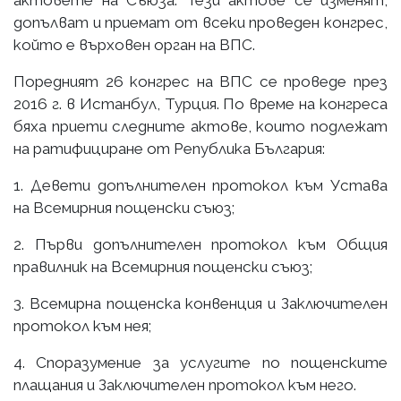
допълват и приемат от всеки проведен конгрес,
който е върховен орган на ВПС.
Поредният 26 конгрес на ВПС се проведе през
2016 г. в Истанбул, Турция. По време на конгреса
бяха приети следните актове, които подлежат
на ратифициране от Република България:
1. Девети допълнителен протокол към Устава
на Всемирния пощенски съюз;
2. Първи допълнителен протокол към Общия
правилник на Всемирния пощенски съюз;
3. Всемирна пощенска конвенция и Заключителен
протокол към нея;
4. Споразумение за услугите по пощенските
плащания и Заключителен протокол към него.