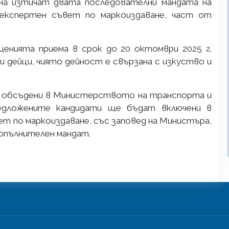
на изтичат двата последователни мандата на
 експертен съвет по маркоиздаване, част от
нията приема в срок до 20 октомври 2025 г.
и дейци, чиято дейност е свързана с изкуство и
и обсъдени в Министерството на транспорта и
едложените кандидати ще бъдат включени в
ет по маркоиздаване, със заповед на Министъра,
допълнителен мандат.