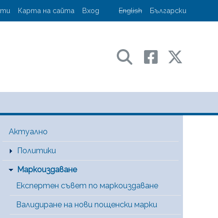
account menu
кти
Карта на сайта
Вход
English
Български
ransport and communications
Main Menu [BG]
Актуално
Политики
Маркоиздаване
Експертен съвет по маркоиздаване
Валидиране на нови пощенски марки