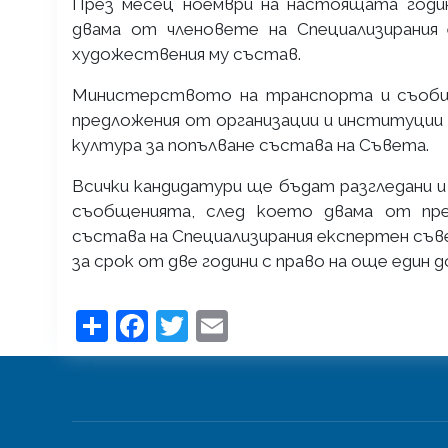
През месец ноември на настоящата годи
двама от членовете на Специализирания
художествения му състав.
Министерството на транспорта и съобще
предложения от организации и институции 
култура за попълване състава на Съвета.
Всички кандидатури ще бъдат разгледани 
съобщенията, след което двама от пр
състава на Специализирания експертен съв
за срок от две години с право на още един 
Share
Facebook
Twitter
Email