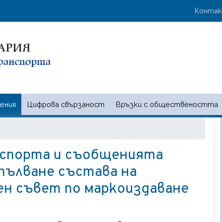
Премини
User 
Конта
към
основното
съдържание
ения
Цифрова свързаност
Връзки с обществеността
 и съобщенията | Ministry of t
спорта и съобщенията
пълване състава на
ен съвет по маркоиздаване