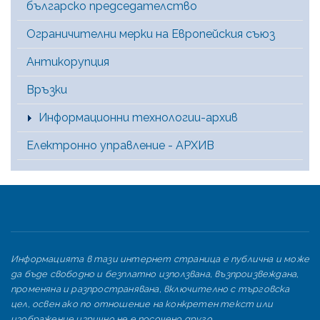
българско председателство
Ограничителни мерки на Европейския съюз
Антикорупция
Връзки
Информационни технологии-архив
Електронно управление - АРХИВ
Информацията в тази интернет страница е публична и може
да бъде свободно и безплатно използвана, възпроизвеждана,
променяна и разпространявана, включително с търговска
цел, освен ако по отношение на конкретен текст или
изображение изрично не е посочено друго.