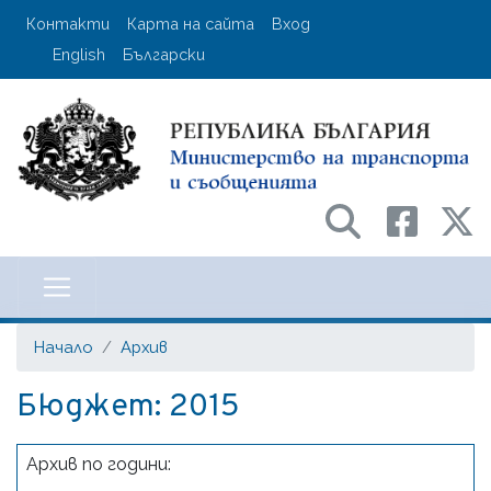
Премини
User account menu
Контакти
Карта на сайта
Вход
към
English
Български
основното
съдържание
Министерство на транспорта и с
Начало
Архив
Бюджет: 2015
Архив по години: