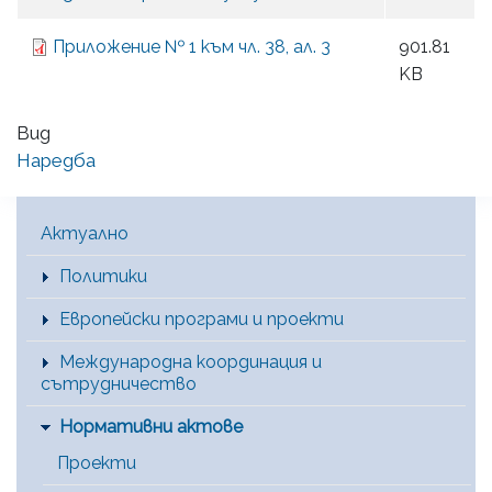
Приложение № 1 към чл. 38, ал. 3
901.81
KB
Вид
Наредба
Main Menu [BG]
Актуално
Политики
Европейски програми и проекти
Международна координация и
сътрудничество
Нормативни актове
Проекти