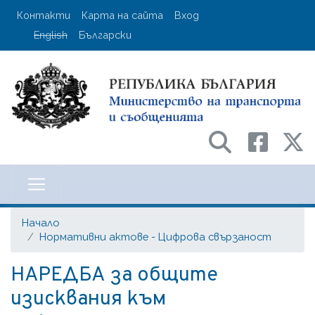
Премини
User account menu
Контакти
Карта на сайта
Вход
към
English
Български
основното
съдържание
Министерство на транспорта и с
Начало
Нормативни актове - Цифрова свързаност
НАРЕДБА за общите
изисквания към