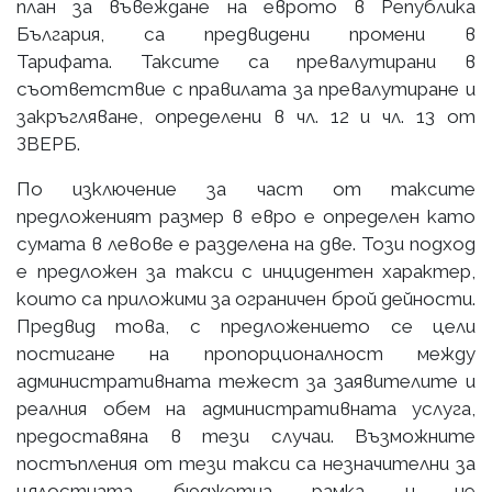
план за въвеждане на еврото в Република
България, са предвидени промени в
Тарифата. Таксите са превалутирани в
съответствие с правилата за превалутиране и
закръгляване, определени в чл. 12 и чл. 13 от
ЗВЕРБ.
По изключение за част от таксите
предложеният размер в евро е определен като
сумата в левове е разделена на две. Този подход
е предложен за такси с инцидентен характер,
които са приложими за ограничен брой дейности.
Предвид това, с предложението се цели
постигане на пропорционалност между
административната тежест за заявителите и
реалния обем на административната услуга,
предоставяна в тези случаи. Възможните
постъпления от тези такси са незначителни за
цялостната бюджетна рамка и не