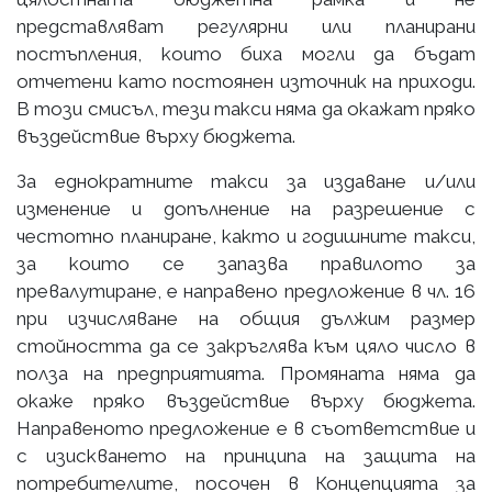
представляват регулярни или планирани
постъпления, които биха могли да бъдат
отчетени като постоянен източник на приходи.
В този смисъл, тези такси няма да окажат пряко
въздействие върху бюджета.
За еднократните такси за издаване и/или
изменение и допълнение на разрешение с
честотно планиране, както и годишните такси,
за които се запазва правилото за
превалутиране, е направено предложение в чл. 16
при изчисляване на общия дължим размер
стойността да се закръглява към цяло число в
полза на предприятията. Промяната няма да
окаже пряко въздействие върху бюджета.
Направеното предложение е в съответствие и
с изискването на принципа на защита на
потребителите, посочен в Концепцията за