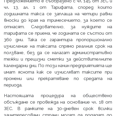
Предложението е съобразено с чл. 145 от ЗЕС и
чл. 13, ал. 1 от Тарифата, според които
годишната такса се заплаща на четири равни
вноски до края на тримесечието, за което се
отнасят. Следователно, за нуждите на
тарифата се приема, че годината се състои от
360 дни. Така се гарантира пропорционално
изчисление на таксата спрямо реалния срок на
ползване, без да се налагат административно
тежки и прецизни сметки за действителните
календарни дни. По този начин предприятията ще
имат яснота как се изчисляват таксите при
промени или прекратяване по средата на
периода.
Настоящата процедура на обществено
обсъждане се провежда на основание чл. 18 от
ЗЕС. В рамките на 30-дневен срок всички
заинтересовани страни могат да подадат до