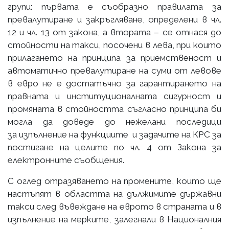
групи: първата е съобразно правилата за
превалутиране и закръгляване, определени в чл.
12 и чл. 13 от закона, а втората – се отнася до
стойности на такси, посочени в лева, при които
прилагането на принципа за приемственост и
автоматично превалутиране на суми от левове
в евро не е достатъчно за гарантирането на
правната и институционалната сигурност и
промяната в стойността съгласно принципа би
могла да доведе до нежелани последици
за изпълнение на функциите и задачите на КРС за
постигане на целите по чл. 4 от Закона за
електронните съобщения.
С оглед отразяването на промените, които ще
настъпят в областта на дължимите държавни
такси след въвеждане на еврото в страната и в
изпълнение на мерките, залегнали в Националния