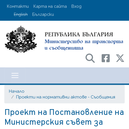
Премини
User account menu
Контакти
Карта на сайта
Вход
към
English
Български
основното
съдържание
Министерство на транспорта и с
Начало
Проекти на нормативни актове - Съобщения
Проект на Постановление на
Министерския съвет за