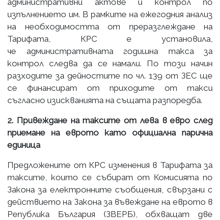
административни актове и контрол по
изпълнението им. В рамките на ежегодния анализ
на необходимостта от преразглеждане на
Тарифата, КРС е установила,
че административната годишна такса за
контрол следва да се намали. По този начин
разходите за дейностите по чл. 139 от ЗЕС ще
се финансират от приходите от такси
съгласно изискванията на същата разпоредба.
2. Привеждане на таксите от лева в евро след
приемане на еврото като официална парична
единица
Предложените от КРС изменения в Тарифата за
таксите, които се събират от Комисията по
Закона за електронните съобщения, свързани с
действието на Закона за въвеждане на еврото в
Република България (ЗВЕРБ), обхващат две