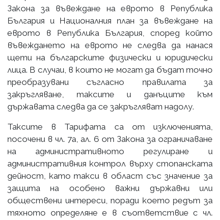
Закона за въвеждане на еврото в Република
България и Националния план за въвеждане на
еврото в Република България, според който
въвеждането на еврото не следва да нанася
щети на българските физически и юридически
лица. В случаи, в които не могат да бъдат точно
преобразувани съгласно правилата за
закръгляване, таксите и данъците към
държавата следва да се закръгляват надолу.
Таксите в Тарифата са от изключенията,
посочени в чл. 7а, ал. 6 от Закона за ограничаване
на административното регулиране и
административния контрол върху стопанската
дейност, като такси в област със значение за
защита на особено важни държавни или
обществени интереси, поради което редът за
тяхното определяне е в съответствие с чл.