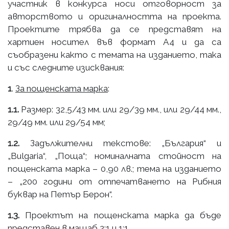
участник в конкурса носи отговорност за
авторството и оригиналността на проекта.
Проектите трябва да се представят на
хартиен носител във формат А4 и да са
съобразени както с темата на изданието, така
и със следните изисквания:
1
.
За пощенската марка
:
1.1.
Размер: 32,5/43 мм. или 29/39 мм., или 29/44 мм.,
29/49 мм. или 29/54 мм;
1.2.
Задължителни текстове: „България“ и
„Bulgaria“, „Поща“; номиналната стойност на
пощенската марка – 0,90 лв.; тема на изданието
– „200 години от отпечатването на Рибния
буквар на Петър Берон“.
1.3.
Проектът на пощенската марка да бъде
представен в мащаб 2:1 и 1:1.