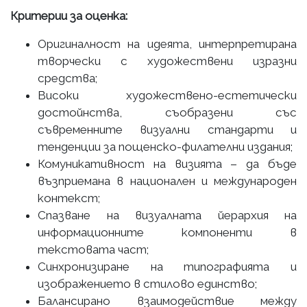
Критерии за оценка:
Оригиналност на идеята, интерпретирана
творчески с художествени изразни
средства;
Високи художествено-естетически
достойнства, съобразени със
съвременните визуални стандарти и
тенденции за пощенско-филателни издания;
Комуникативност на визията – да бъде
възприемана в национален и международен
контекст;
Спазване на визуалната йерархия на
информационните компоненти в
текстовата част;
Синхронизиране на типографията и
изображението в стилово единство;
Балансирано взаимодействие между