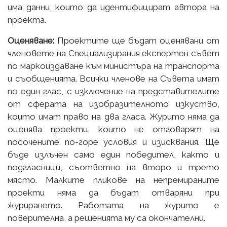
има данни, които да идентифицират автора на
проекта.
Оценяване:
Проектите ще бъдат оценявани от
членовете на Специализирания експертен съвет
по маркоиздаване към министъра на транспорта
и съобщенията. Всички членове на Съвета имат
по един глас, с изключение на представителите
от сферата на изобразителното изкуство,
които имат право на два гласа. Журито няма да
оценява проекти, които не отговарят на
посочените по-горе условия и изисквания. Ще
бъде излъчен само един победител, както и
подгласници, съответно на второ и трето
място. Малките пликове на непремираните
проекти няма да бъдат отваряни при
журирането. Работата на журито е
поверителна, а решенията му са окончателни.