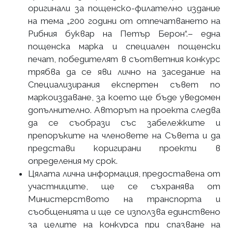
оригинали за пощенско-филателно издание
на тема „200 години от отпечатването на
Рибния буквар на Петър Берон“.– една
пощенска марка и специален пощенски
печат, победителят в съответния конкурс
трябва да се яви лично на заседание на
Специализирания експертен съвет по
маркоиздаване, за което ще бъде уведомен
допълнително. Авторът на проекта следва
да се съобрази със забележките и
препоръките на членовете на Съвета и да
представи коригирани проекти в
определения му срок.
Цялата лична информация, предоставена от
участниците, ще се съхранява от
Министерството на транспорта и
съобщенията и ще се използва единствено
за целите на конкурса при спазване на