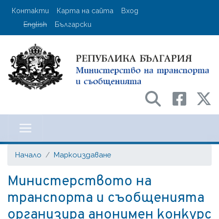
Премини
User account menu
Контакти
Карта на сайта
Вход
към
English
Български
основното
съдържание
Министерство на транспорта и с
Начало
Маркоиздаване
Министерството на
транспорта и съобщенията
организира анонимен конкурс