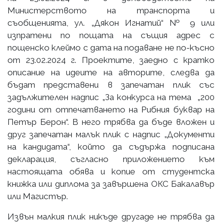
Министерството на транспорта и
съобщенията, ул. „Дякон Игнатий“ № 9 или
изпратени по пощата на същия адрес с
пощенско клеймо с дата на подаване не по-късно
от 23.02.2024 г. Проектите, заедно с кратко
описание на идеите на авторите, следва да
бъдат представени в запечатан плик със
задължителен надпис „За конкурса на тема „200
години от отпечатването на Рибния буквар на
Петър Берон“. В него трябва да бъде вложен и
друг запечатан малък плик с надпис „Документи
на кандидата“, който да съдържа подписана
декларация, съгласно приложението към
настоящата обява и копие от студентска
книжка или дипломa за завършена ОКС Бакалавър
или Магистър.
Извън малкия плик никъде другаде не трябва да