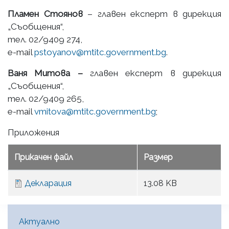
Пламен Стоянов
– главен експерт в дирекция
„Съобщения“,
тел. 02/9409 274,
e-mail
pstoyanov@mtitc.governmеnt.bg
.
Ваня Митова –
главен експерт в дирекция
„Съобщения“,
тел. 02/9409 265,
e-mail
vmitova@mtitc.governmеnt.bg
;
Приложения
Прикачен файл
Размер
Декларация
13.08 KB
Main Menu [BG]
Актуално