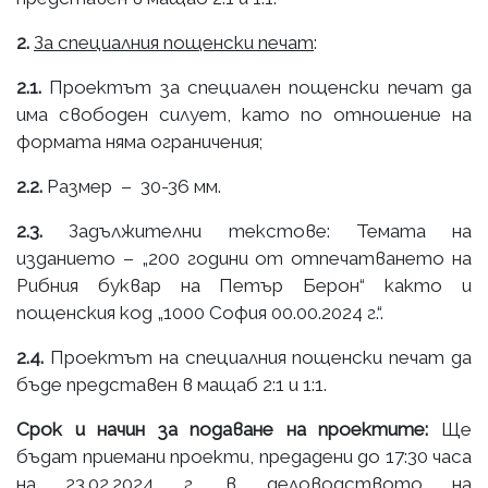
2.
За специалния пощенски печат
:
2.1.
Проектът за специален пощенски печат да
има свободен силует, като по отношение на
формата няма ограничения;
2.2.
Размер – 30-36 мм.
2.3.
Задължителни текстове: Темата на
изданието – „200 години от отпечатването на
Рибния буквар на Петър Берон“ както и
пощенския код „1000 София 00.00.2024 г.“.
2.4.
Проектът на специалния пощенски печат да
бъде представен в мащаб 2:1 и 1:1.
Срок и начин за подаване на проектите:
Ще
бъдат приемани проекти, предадени до 17:30 часа
на 23.02.2024 г. в деловодството на