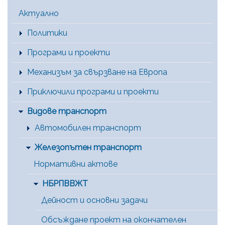
Main Menu [BG]
Актуално
Политики
Програми и проекти
Механизъм за свързване на Европа
Приключили програми и проекти
Видове транспорт
Автомобилен транспорт
Железопътен транспорт
Нормативни актове
НБРПВВЖТ
Дейност и основни задачи
Обсъждане проект на окончателен