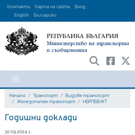
Премини
User account menu
Контакти
Карта на сайта
Вход
към
English
Български
основното
съдържание
Министерство на транспорта и с
Начало
Транспорт
Видове транспорт
Железопътен транспорт
НБРПВВЖТ
Годишни доклади
30.09.2024 г.