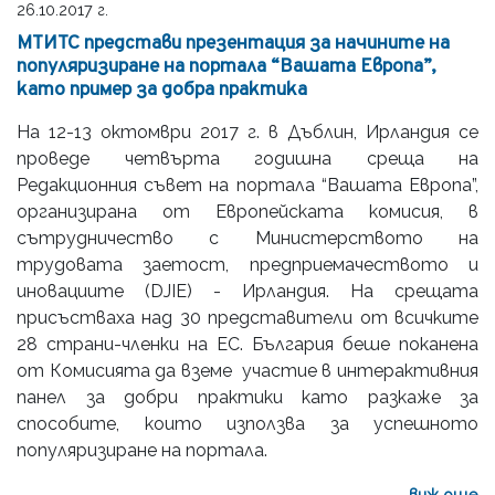
26.10.2017 г.
МТИТС представи презентация за начините на
популяризиране на портала “Вашата Европа”,
като пример за добра практика
На 12-13 октомври 2017 г. в Дъблин, Ирландия се
проведе четвърта годишна среща на
Редакционния съвет на портала “Вашата Европа”,
организирана от Европейската комисия, в
сътрудничество с Министерството на
трудовата заетост, предприемачеството и
иновациите (DJIE) - Ирландия. На срещата
присъстваха над 30 представители от всичките
28 страни-членки на ЕС. България беше поканена
от Комисията да вземе участие в интерактивния
панел за добри практики като разкаже за
способите, които използва за успешното
популяризиране на портала.
виж още