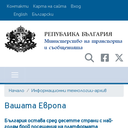
Премини
User account menu
Контакти
Карта на сайта
Вход
към
English
Български
основното
съдържание
Министерство на транспорта и с
Начало
Информационни технологии-архив
Вашата Европа
България остава сред десетте страни с най-
голям брой посещения на платформата