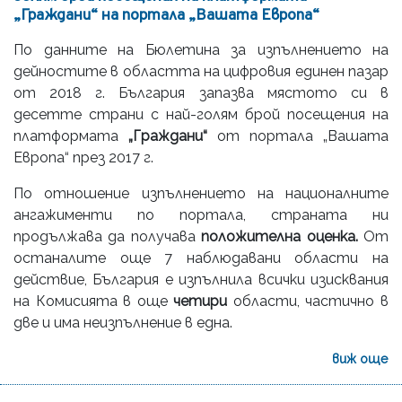
„Граждани“ на портала „Вашата Европа“
По данните на Бюлетина за изпълнението на
дейностите в областта на цифровия единен пазар
от 2018 г. България запазва мястото си в
десетте страни с най-голям брой посещения на
платформата
„Граждани“
от портала „Вашата
Европа“ през 2017 г.
По отношение изпълнението на националните
ангажименти по портала, страната ни
продължава да получава
положителна оценка.
От
останалите още 7 наблюдавани области на
действие, България е изпълнила всички изисквания
на Комисията в още
четири
области, частично в
две и има неизпълнение в една.
виж още