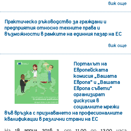
виж още
Практическо ръководство за граждани и
предприятия относно техните права и
възможности в рамките на единния пазар на ЕС
виж още
Порталът на
Европейската
комисия „Вашата
Европа“ и „Вашата
Европа съвети“
организират
дискусия в
социалните мрежи
във връзка с признаването на професионалните
квалификации в различни страни на ЕС
На
18 април 2016 г.
от
11.00
до
13.00
часа