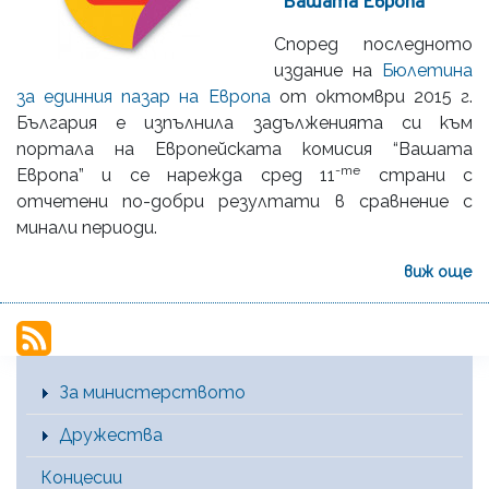
“Вашата Европа”
Според последното
издание на
Бюлетина
за единния пазар на Европа
от октомври 2015 г.
България е изпълнила задълженията си към
портала на Европейската комисия “Вашата
-те
Европа” и се нарежда сред 11
страни с
отчетени по-добри резултати в сравнение с
минали периоди.
виж още
Main Menu [BG]
За министерството
Дружества
Концесии